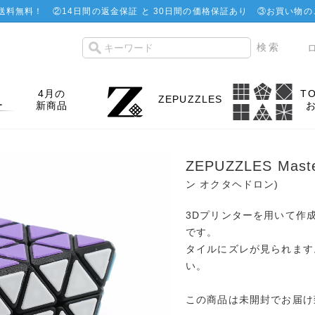
で送料無料！
②
14日間の返金保証 と 30日間の価格保証あり
③お買い物の
4月の
T
ZEPUZZLES
新商品
ZEPUZZLES Mas
ン オクタヘドロン)
3Dプリンターを用いて作成され
です。
タイルにズレが見られます
い。
この商品は未開封でお届け