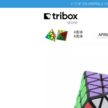
トリボ
①
8,000円以上
4面体
8面体