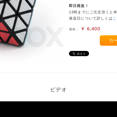
即日発送！
13時までにご注文頂くと
発送日について詳しくは
こ
￥
6,400
価格：
カ
ビデオ