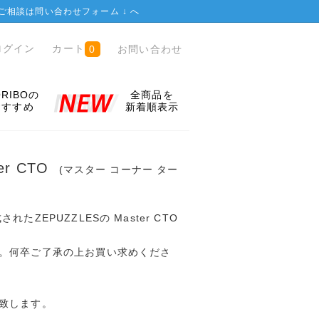
ご相談は
問い合わせフォーム ↓
へ
ログイン
カート
お問い合わせ
0
ORIBOの
全商品を
おすすめ
新着順表示
ter CTO
(マスター コーナー ター
たZEPUZZLESの Master CTO
。何卒ご了承の上お買い求めくださ
致します。