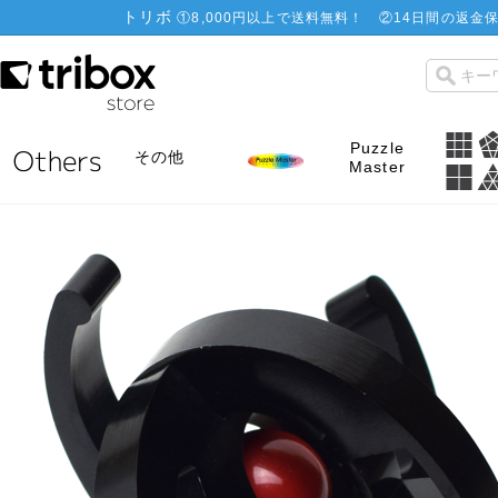
トリボ
①
8,000円以上で送料無料！
②
14日間の返金保
Puzzle
その他
Master