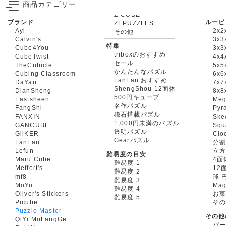
商品カテゴリー
ブランド
ルービ
ZEPUZZLES
Ayi
2x2
その他
Calvin's
3x3
特集
Cube4You
3x
triboxのおすすめ
CubeTwist
4x4
セール
TheCubicle
5x5
かんたんなパズル
Cubing Classroom
6x6
LanLan おすすめ
DaYan
7x7
ShengShou 12面体
DianSheng
8x8
500円キューブ
Eastsheen
Meg
名作パズル
FangShi
Pyr
磁石搭載パズル
FANXIN
Ske
1,000円未満のパズル
GANCUBE
Squ
透明パズル
GiiKER
Clo
Gearパズル
LanLan
分割
Lefun
立
難易度の目安
Maru Cube
4面
難易度 1
Meffert's
12
難易度 2
mf8
球 
難易度 3
MoYu
Mag
難易度 4
Oliver's Stickers
お菓
難易度 5
Picube
そ
Puzzle Master
その他
QiYi MoFangGe
パ