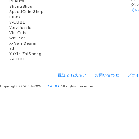
Rubik's
グ
ShengShou
そ
SpeedCubeShop
tribox
V-CUBE
VeryPuzzle
Vin Cube
WitEden
X-Man Design
YJ
YuXin ZhiSheng
Z-CUBE
配送とお支払い
お問い合わせ
プラ
Copyright © 2008-2026
TORIBO
All rights reserved.