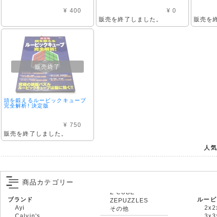
¥ 400
¥ 0
販売を終了しました。
販売を
販売終了
頭を鍛えるルービックキューブ
完全解析! 決定版
¥ 750
販売を終了しました。
人気
商品カテゴリー
ブランド
ルービ
ZEPUZZLES
Ayi
2x2
その他
Calvin's
3x3