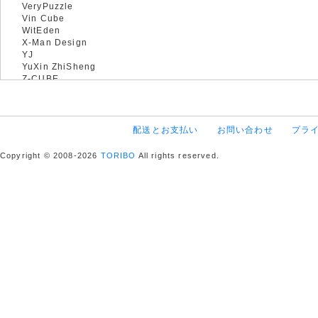
VeryPuzzle
Vin Cube
WitEden
X-Man Design
YJ
YuXin ZhiSheng
Z-CUBE
配送とお支払い
お問い合わせ
プラ
Copyright © 2008-2026
TORIBO
All rights reserved.