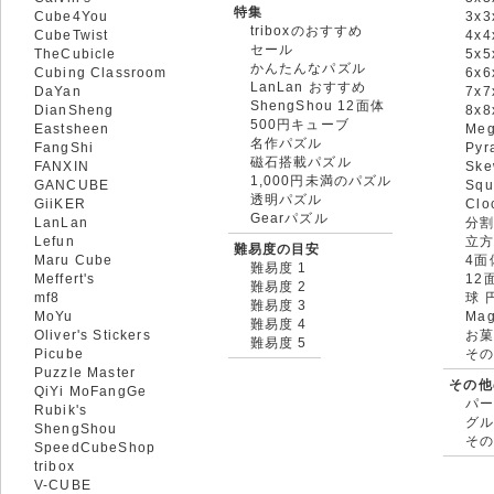
特集
Cube4You
3x
triboxのおすすめ
CubeTwist
4x4
セール
TheCubicle
5x5
かんたんなパズル
Cubing Classroom
6x6
LanLan おすすめ
DaYan
7x7
ShengShou 12面体
DianSheng
8x
500円キューブ
Eastsheen
Meg
名作パズル
FangShi
Pyr
磁石搭載パズル
FANXIN
Ske
1,000円未満のパズル
GANCUBE
Squ
透明パズル
GiiKER
Clo
Gearパズル
LanLan
分割
Lefun
立
難易度の目安
Maru Cube
4面
難易度 1
Meffert's
12
難易度 2
mf8
球 
難易度 3
MoYu
Mag
難易度 4
Oliver's Stickers
お菓
難易度 5
Picube
そ
Puzzle Master
その他
QiYi MoFangGe
パ
Rubik's
グ
ShengShou
そ
SpeedCubeShop
tribox
V-CUBE