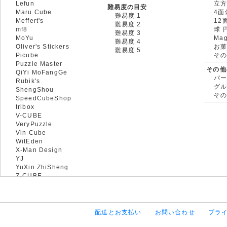
Lefun
立
難易度の目安
Maru Cube
4面
難易度 1
Meffert's
12
難易度 2
mf8
球 
難易度 3
MoYu
Mag
難易度 4
Oliver's Stickers
お菓
難易度 5
Picube
そ
Puzzle Master
その他
QiYi MoFangGe
パ
Rubik's
グ
ShengShou
そ
SpeedCubeShop
tribox
V-CUBE
VeryPuzzle
Vin Cube
WitEden
X-Man Design
YJ
YuXin ZhiSheng
Z-CUBE
配送とお支払い
お問い合わせ
プラ