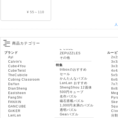
¥ 55～110
人
商品カテゴリー
ブランド
ルービ
ZEPUZZLES
Ayi
2x2
その他
Calvin's
3x3
特集
Cube4You
3x
triboxのおすすめ
CubeTwist
4x4
セール
TheCubicle
5x5
かんたんなパズル
Cubing Classroom
6x6
LanLan おすすめ
DaYan
7x7
ShengShou 12面体
DianSheng
8x
500円キューブ
Eastsheen
Meg
名作パズル
FangShi
Pyr
磁石搭載パズル
FANXIN
Ske
1,000円未満のパズル
GANCUBE
Squ
透明パズル
GiiKER
Clo
Gearパズル
LanLan
分割