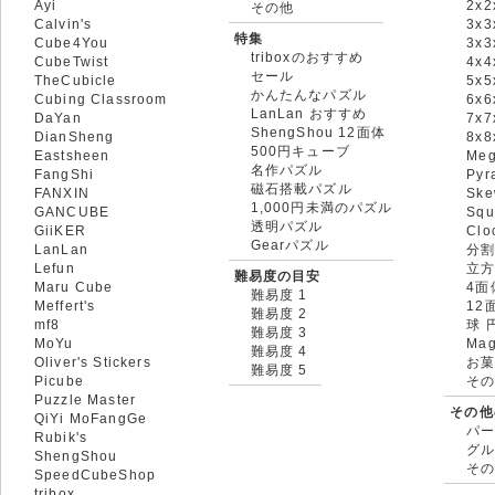
Ayi
2x2
その他
Calvin's
3x3
特集
Cube4You
3x
triboxのおすすめ
CubeTwist
4x4
セール
TheCubicle
5x5
かんたんなパズル
Cubing Classroom
6x6
LanLan おすすめ
DaYan
7x7
ShengShou 12面体
DianSheng
8x
500円キューブ
Eastsheen
Meg
名作パズル
FangShi
Pyr
磁石搭載パズル
FANXIN
Ske
1,000円未満のパズル
GANCUBE
Squ
透明パズル
GiiKER
Clo
Gearパズル
LanLan
分割
Lefun
立
難易度の目安
Maru Cube
4面
難易度 1
Meffert's
12
難易度 2
mf8
球 
難易度 3
MoYu
Mag
難易度 4
Oliver's Stickers
お菓
難易度 5
Picube
そ
Puzzle Master
その他
QiYi MoFangGe
パ
Rubik's
グ
ShengShou
そ
SpeedCubeShop
tribox