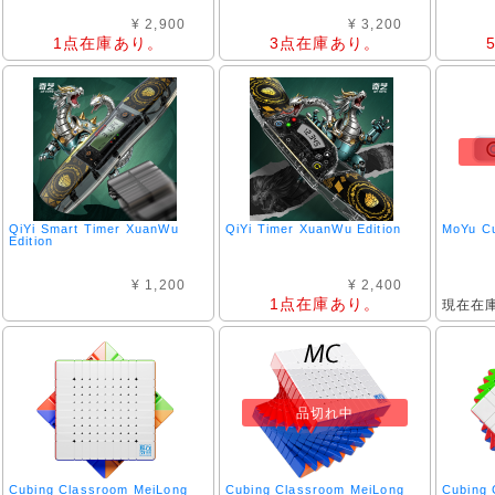
¥ 2,900
¥ 3,200
1点在庫あり。
3点在庫あり。
QiYi Smart Timer XuanWu
QiYi Timer XuanWu Edition
MoYu Cu
Edition
¥ 1,200
¥ 2,400
1点在庫あり。
現在在
品切れ中
Cubing Classroom MeiLong
Cubing Classroom MeiLong
Cubing 