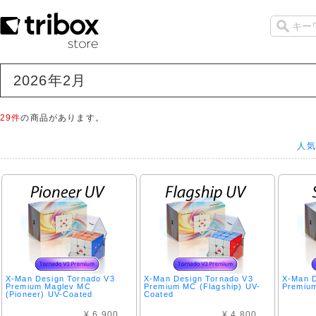
2026年2月
29件
の商品があります。
人気
X-Man Design Tornado V3
X-Man Design Tornado V3
X-Man D
Premium Maglev MC
Premium MC (Flagship) UV-
Premium
(Pioneer) UV-Coated
Coated
¥ 6,900
¥ 4,800