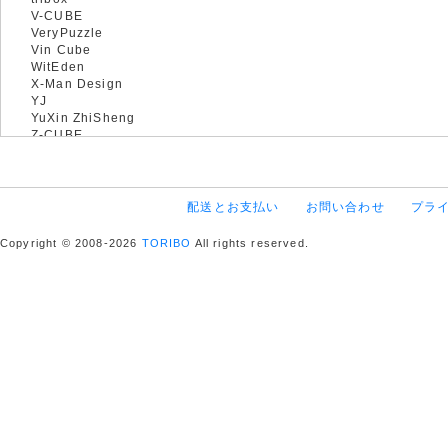
V-CUBE
VeryPuzzle
Vin Cube
WitEden
X-Man Design
YJ
YuXin ZhiSheng
Z-CUBE
配送とお支払い
お問い合わせ
プラ
Copyright © 2008-2026
TORIBO
All rights reserved.