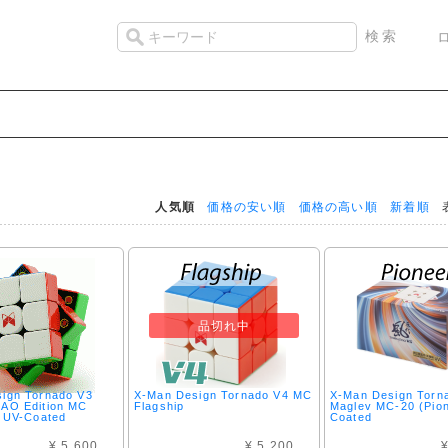
人気順
価格の安い順
価格の高い順
新着順
表
品切れ中
ign Tornado V3
X-Man Design Tornado V4 MC
X-Man Design Torn
AO Edition MC
Flagship
Maglev MC-20 (Pion
) UV-Coated
Coated
¥ 5,600
¥ 5,200
¥