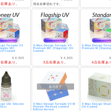
点在庫あり。
現在在庫切れです。
ign Tornado V3
X-Man Design Tornado V3
X-Man Design Torn
Maglev MC
Premium MC (Flagship) UV-
Premium M (Standa
 UV-Coated
Coated
¥ 6,900
¥ 4,800
¥
点在庫あり。
3点在庫あり。
4点在庫あ
販売終了
ign 10k Silicone
X-Man Design Tornado V3 M
X-Man Design Sha
(5cc)
Pioneer Revived Limited
UV-Coated
Edition Aurora