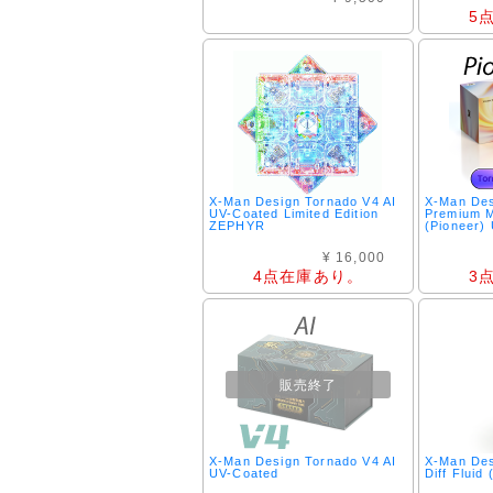
5
X-Man Design Tornado V4 AI
X-Man Des
UV-Coated Limited Edition
Premium 
ZEPHYR
(Pioneer)
¥ 16,000
4点在庫あり。
3
販売終了
X-Man Design Tornado V4 AI
X-Man Des
UV-Coated
Diff Fluid 