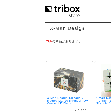
X-Man Design
73件
の商品があります。
X-Man Design Tornado V5
X-Man Des
Maglev MC-20 (Pioneer) UV-
Premium S
Coated LE Black
(Flagship
¥ 9,500