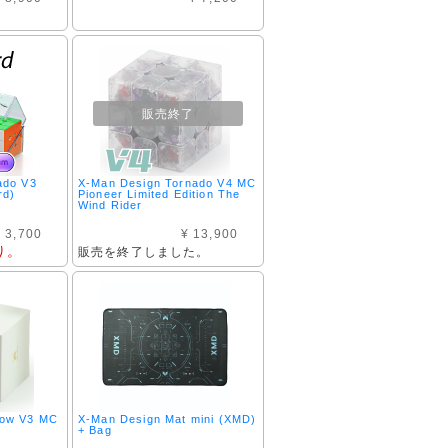
販売終了
ado V3
X-Man Design Tornado V4 MC
rd)
Pioneer Limited Edition The
Wind Rider
 3,700
¥ 13,900
り。
販売を終了しました。
dow V3 MC
X-Man Design Mat mini (XMD)
+ Bag