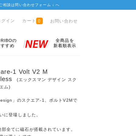
ご相談は
問い合わせフォーム ↓
へ
ログイン
カート
お問い合わせ
0
ORIBOの
全商品を
おすすめ
新着順表示
are-1 Volt V2 M
erless
(エックスマン デザイン スク
エム)
 Design」のスクエア-1、ボルトV2Mで
いに登場しました。
は可動部全てに磁石が搭載されています。