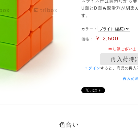
スライス部は開封時から非
U面とD面も潤滑剤が馴染
す。
カラー：
￥
2,500
価格：
申し訳ございま
再入荷時
ログイン
すると、商品の再入
「再入荷
色合い