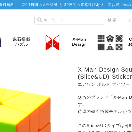
で送料無料！
②
14日間の返金保証 と 30日間の価格保証あり
③お買い物の
磁石搭載
X-Man
T
パズル
Design
X-Man Design Squ
(Slice&UD) Stick
エアワン ボルト ブイツー 
QiYiのブランド「X-Man
す。
待望の磁石搭載モデルがつ
このSlice&UDタイプ