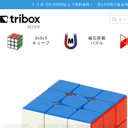
トリボ
①
8,000円以上で送料無料！
②
14日間の返金保
3x3x3
磁石搭載
キューブ
パズル