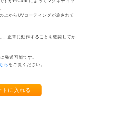
すがPiCubeによってマグネティッ
。
の上からUVコーティングが施されて
開封し、正常に動作することを確認してか
でに発送可能です。
ちら
をご覧ください。
ートに入れる