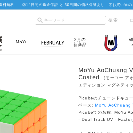
で送料無料！
②
14日間の返金保証 と 30日間の価格保証あり
③お買い物の
2月の
MoYu
新商品
MoYu AoChuang V6
Coated
(モーユー ア
エディション マグネティッ
Picubeのチューンドキュ
ベース:
MoYu AoChuang V
Picubeでの名称: MoYu AoCh
- Dual Track UV - Factor