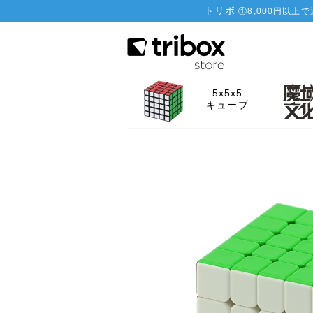
トリボ
①
8,000円以上
5x5x5
キューブ