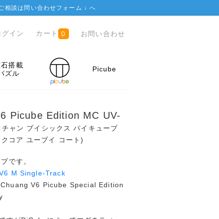
ご相談は
問い合わせフォーム ↓
へ
ログイン
カート
お問い合わせ
0
磁石搭載
Picube
パズル
 Picube Edition MC UV-
オチャン ブイシックス パイキューブ
クコア ユーブイ コート)
ーブです。
6 M Single-Track
uang V6 Picube Special Edition
y