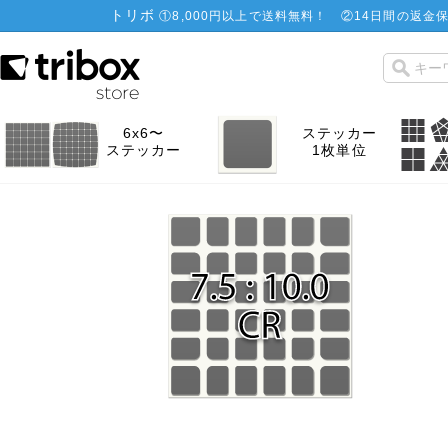
トリボ
①
8,000円以上で送料無料！
②
14日間の返金保
6x6〜
ステッカー
ステッカー
1枚単位