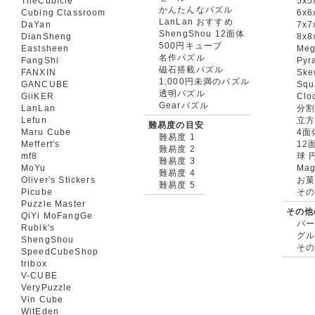
TheCubicle
5x5
かんたんなパズル
Cubing Classroom
6x6
LanLan おすすめ
DaYan
7x7
ShengShou 12面体
DianSheng
8x8
500円キューブ
Eastsheen
Meg
名作パズル
FangShi
Pyr
磁石搭載パズル
FANXIN
Ske
1,000円未満のパズル
GANCUBE
Squ
透明パズル
GiiKER
Clo
Gearパズル
LanLan
分割
Lefun
立
難易度の目安
Maru Cube
4面
難易度 1
Meffert's
12
難易度 2
mf8
球 
難易度 3
MoYu
Mag
難易度 4
Oliver's Stickers
お菓
難易度 5
Picube
そ
Puzzle Master
その他
QiYi MoFangGe
パ
Rubik's
グ
ShengShou
そ
SpeedCubeShop
tribox
V-CUBE
VeryPuzzle
Vin Cube
WitEden