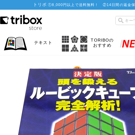
トリボ
①
8,000円以上で送料無料！
②
14日間の返金保
TORIBOの
テキスト
おすすめ