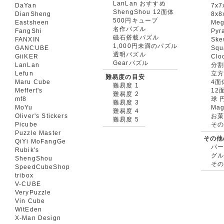
LanLan おすすめ
DaYan
7x7
ShengShou 12面体
DianSheng
8x8
500円キューブ
Eastsheen
Meg
名作パズル
FangShi
Pyr
磁石搭載パズル
FANXIN
Ske
1,000円未満のパズル
GANCUBE
Squ
透明パズル
GiiKER
Clo
Gearパズル
LanLan
分割
Lefun
立
難易度の目安
Maru Cube
4面
難易度 1
Meffert's
12
難易度 2
mf8
球 
難易度 3
MoYu
Mag
難易度 4
Oliver's Stickers
お菓
難易度 5
Picube
そ
Puzzle Master
その他
QiYi MoFangGe
パ
Rubik's
グ
ShengShou
そ
SpeedCubeShop
tribox
V-CUBE
VeryPuzzle
Vin Cube
WitEden
X-Man Design