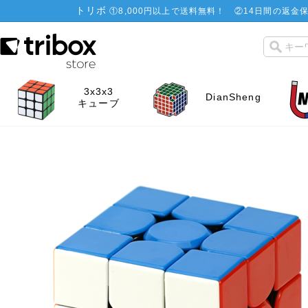
トリボ
①
8,000円以上で送料無料！
②
14日間の返金保
3x3x3
DianSheng
キューブ