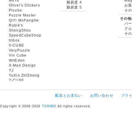
MoYu
Mag
難易度 4
Oliver's Stickers
お菓
難易度 5
Picube
そ
Puzzle Master
その他
QiYi MoFangGe
パ
Rubik's
グ
ShengShou
そ
SpeedCubeShop
tribox
V-CUBE
VeryPuzzle
Vin Cube
WitEden
X-Man Design
YJ
YuXin ZhiSheng
Z-CUBE
配送とお支払い
お問い合わせ
プラ
Copyright © 2008-2026
TORIBO
All rights reserved.