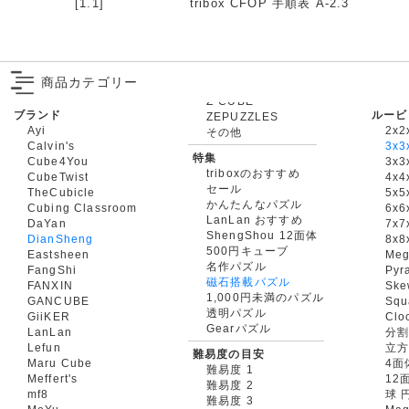
[1.1]
tribox CFOP 手順表 A-2.3
商品カテゴリー
ブランド
ルービ
ZEPUZZLES
Ayi
2x2
その他
Calvin's
3x3
特集
Cube4You
3x
triboxのおすすめ
CubeTwist
4x4
セール
TheCubicle
5x5
かんたんなパズル
Cubing Classroom
6x6
LanLan おすすめ
DaYan
7x7
ShengShou 12面体
DianSheng
8x8
500円キューブ
Eastsheen
Meg
名作パズル
FangShi
Pyr
磁石搭載パズル
FANXIN
Ske
1,000円未満のパズル
GANCUBE
Squ
透明パズル
GiiKER
Clo
Gearパズル
LanLan
分割
Lefun
立
難易度の目安
Maru Cube
4面
難易度 1
Meffert's
12
難易度 2
mf8
球 
難易度 3