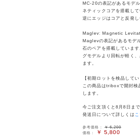
MC-20の表記があるモ
ネティックコアを搭載して
逆にエッジはコアと反発し
Maglev: Magnetic Levita
Maglevの表記があるモ
石のペアを搭載しています。
グモデルより回転が軽く、
ます。
【初期ロットを検品してい
この商品はtriboxで開
します。
今ご注文頂くと8月8日ま
発送日について詳しくは
こ
参考価格：
￥
6,200
￥
5,800
価格：