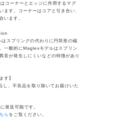
デルはコーナーとエッジに作用するマグ
います。コーナーはコアと引き合い、
合います。
tion
デルはスプリングの代わりに円筒形の磁
一般的にMaglevモデルはスプリン
異音が発生しにくいなどの特徴があり
ます】
封検品し、不良品を取り除いてお届けいた
でに発送可能です。
ちら
をご覧ください。