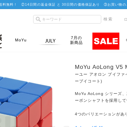
で送料無料！
②
14日間の返金保証 と 30日間の価格保証あり
③お買い物の
7月の
MoYu
新商品
MoYu AoLong V5
ーユー アオロン ブイファ
ーブイコート)
MoYu AoLong シリ
ーボンシャフトを採用して
4つのバリエーションがあ