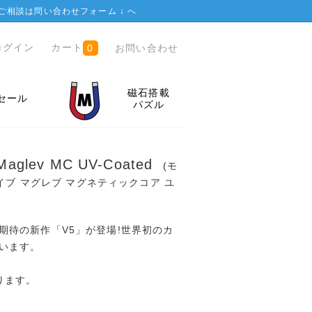
ご相談は
問い合わせフォーム ↓
へ
ログイン
カート
お問い合わせ
0
磁石搭載
セール
パズル
 Maglev MC UV-Coated
(モ
イブ マグレブ マグネティックコア ユ
ーズ、期待の新作「V5」が登場!世界初のカ
います。
ります。