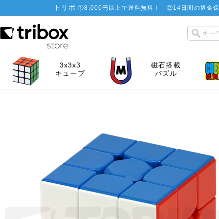
トリボ
①
8,000円以上で送料無料！
②
14日間の返金保
3x3x3
磁石搭載
キューブ
パズル