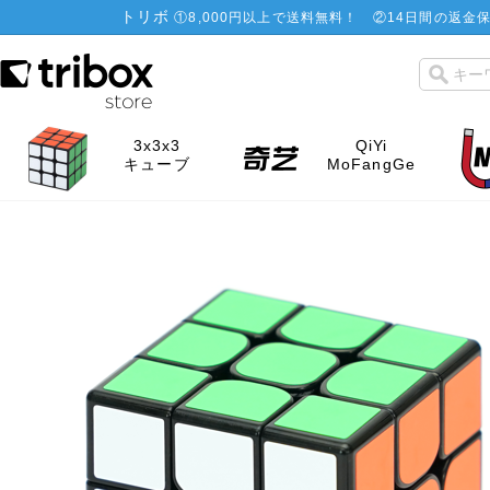
トリボ
①
8,000円以上で送料無料！
②
14日間の返金保
3x3x3
QiYi
キューブ
MoFangGe