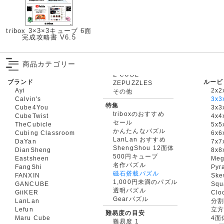
tribox 3×3×3キューブ 6面
完成攻略書 V6.5
商品カテゴリー
ブランド
ルービ
ZEPUZZLES
Ayi
2x2
その他
Calvin's
3x3
特集
Cube4You
3x
triboxのおすすめ
CubeTwist
4x4
セール
TheCubicle
5x5
かんたんなパズル
Cubing Classroom
6x6
LanLan おすすめ
DaYan
7x7
ShengShou 12面体
DianSheng
8x8
500円キューブ
Eastsheen
Meg
名作パズル
FangShi
Pyr
磁石搭載パズル
FANXIN
Ske
1,000円未満のパズル
GANCUBE
Squ
透明パズル
GiiKER
Clo
Gearパズル
LanLan
分割
Lefun
立
難易度の目安
Maru Cube
4面
難易度 1