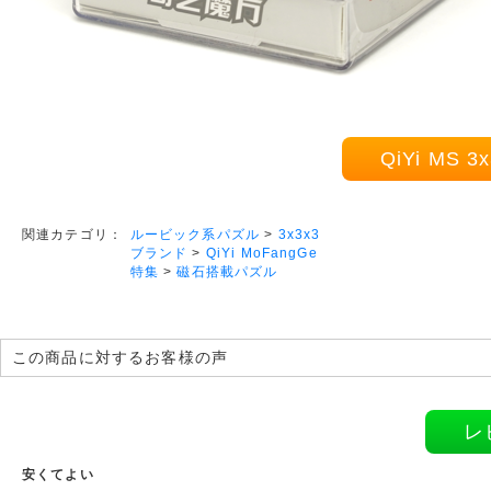
QiYi MS
ルービック系パズル
>
3x3x3
関連カテゴリ：
ブランド
>
QiYi MoFangGe
特集
>
磁石搭載パズル
この商品に対するお客様の声
レ
安くてよい