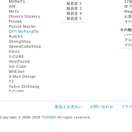
Meffert's
12
難易度 2
mf8
球 
難易度 3
MoYu
Mag
難易度 4
Oliver's Stickers
お菓
難易度 5
Picube
そ
Puzzle Master
その他
QiYi MoFangGe
パ
Rubik's
グ
ShengShou
そ
SpeedCubeShop
tribox
V-CUBE
VeryPuzzle
Vin Cube
WitEden
X-Man Design
YJ
YuXin ZhiSheng
Z-CUBE
配送とお支払い
お問い合わせ
プラ
Copyright © 2008-2026
TORIBO
All rights reserved.