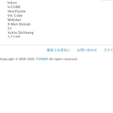
tribox
V-CUBE
VeryPuzzle
Vin Cube
WitEden
X-Man Design
YJ
YuXin ZhiSheng
Z-CUBE
配送とお支払い
お問い合わせ
プラ
Copyright © 2008-2026
TORIBO
All rights reserved.