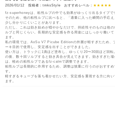
2026/01/12 投稿者：tmksStyle おすすめレベル：
★★★★★
fz‑superhoneyは、粘性ルブの中でも効果がゆっくり出るタイプで
そのため、他の粘性ルブに比べると、「適量に入った瞬間の手応え
少し分かりにくいことがあります。
ただし、これは効き始めが穏やかなだけで、持続性そのものは他の
ルブと同じくらい。長期的な安定感を作る用途にはしっかり働いて
ます。
私の環境では、AoSu V7 Picube Editionの外層が軽すぎたため、
ーキ目的で使用し、安定感を出すことができました。
使い方は、トラックに1滴ほど塗布し、ゆっくり20〜30回ほど回転
の後、数十回ソルブすると効き具合が見えてきます。効きすぎた場
は、軽めの粘性ルブであるfz‑calmで調整できます。
粘性ルブは長期的に作用するため、調整は慎重に行うのがおすすめ
す。
軽すぎるキューブを落ち着かせたい方、安定感を重視する方に向い
ます。