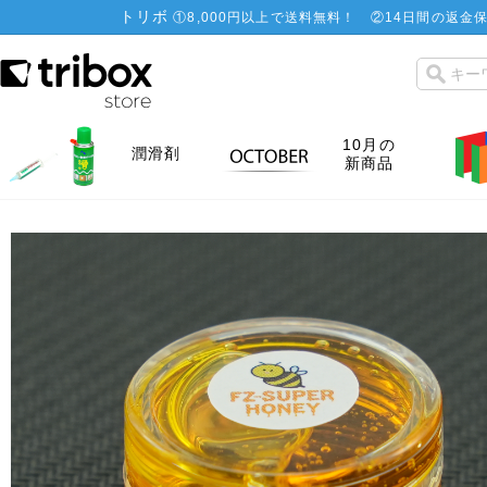
トリボ
①
8,000円以上で送料無料！
②
14日間の返金保
10月の
潤滑剤
新商品