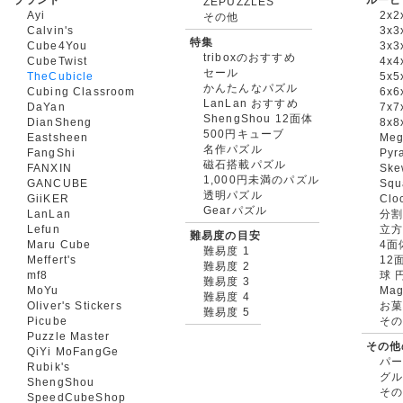
ZEPUZZLES
Ayi
2x2
その他
Calvin's
3x3
特集
Cube4You
3x
triboxのおすすめ
CubeTwist
4x4
セール
TheCubicle
5x5
かんたんなパズル
Cubing Classroom
6x6
LanLan おすすめ
DaYan
7x7
ShengShou 12面体
DianSheng
8x8
500円キューブ
Eastsheen
Meg
名作パズル
FangShi
Pyr
磁石搭載パズル
FANXIN
Ske
1,000円未満のパズル
GANCUBE
Squ
透明パズル
GiiKER
Clo
Gearパズル
LanLan
分割
Lefun
立
難易度の目安
Maru Cube
4面
難易度 1
Meffert's
12
難易度 2
mf8
球 
難易度 3
MoYu
Mag
難易度 4
Oliver's Stickers
お菓
難易度 5
Picube
そ
Puzzle Master
その他
QiYi MoFangGe
パ
Rubik's
グ
ShengShou
そ
SpeedCubeShop