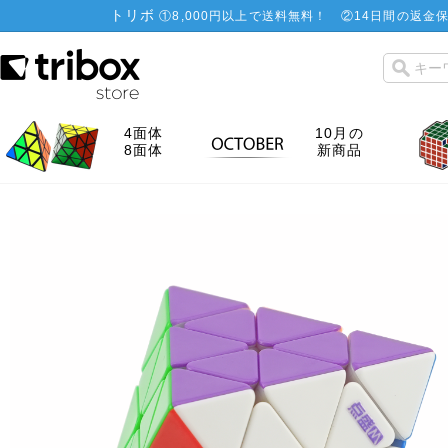
トリボ
①
8,000円以上で送料無料！
②
14日間の返金保
4面体
10月の
8面体
新商品