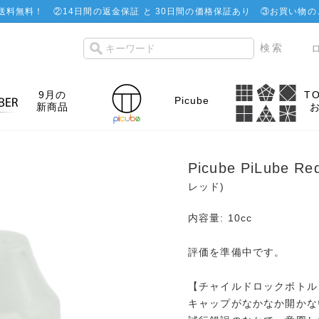
で送料無料！
②
14日間の返金保証 と 30日間の価格保証あり
③お買い物の
9月の
T
Picube
新商品
Picube PiLube Re
レッド)
内容量: 10cc
評価を準備中です。
【チャイルドロックボトル
キャップがなかなか開かな