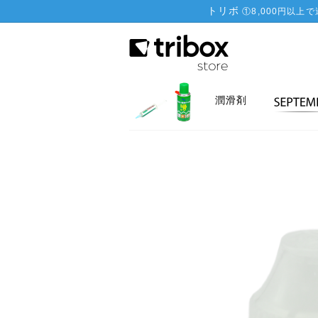
トリボ
①
8,000円以上
潤滑剤