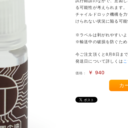
試行錯誤のなかで、意図し
る可能性が考えられます。
チャイルドロック機構を力
けられない状況に陥る可能
※ラベルは剥がれやすいよ
※輸送中の破損を防ぐため
今ご注文頂くと8月8日ま
発送日について詳しくは
こ
￥
940
価格：
カ