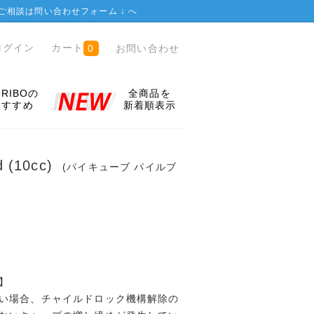
ご相談は
問い合わせフォーム ↓
へ
ログイン
カート
お問い合わせ
0
ORIBOの
全商品を
おすすめ
新着順表示
d (10cc)
(パイキューブ パイルブ
】
い場合、チャイルドロック機構解除の