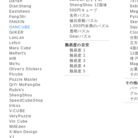
DaYan
7x7
ShengShou 12面体
DianSheng
8x8
500円キューブ
Eastsheen
Meg
名作パズル
FangShi
Pyr
磁石搭載パズル
FANXIN
Ske
1,000円未満のパズル
GANCUBE
Squ
透明パズル
GiiKER
Clo
Gearパズル
LanLan
分割
Lefun
立
難易度の目安
Maru Cube
4面
難易度 1
Meffert's
12
難易度 2
mf8
球 
難易度 3
MoYu
Mag
難易度 4
Oliver's Stickers
お菓
難易度 5
Picube
そ
Puzzle Master
その他
QiYi MoFangGe
パ
Rubik's
グ
ShengShou
そ
SpeedCubeShop
tribox
V-CUBE
VeryPuzzle
Vin Cube
WitEden
X-Man Design
YJ