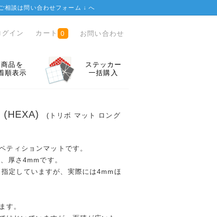
ご相談は
問い合わせフォーム ↓
へ
ログイン
カート
お問い合わせ
0
全商品を
ステッカー
着順表示
一括購入
g (HEXA)
(トリボ マット ロング
ンペティションマットです。
m、厚さ4mmです。
と指定していますが、実際には4mmほ
ます。