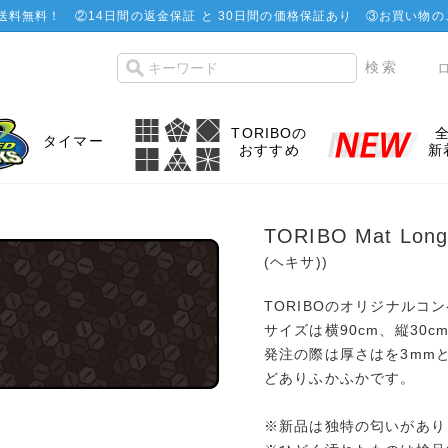
で送料無料！
②
14日間の返金保証 と 30日間の価格保証あり
③お買い物の
TORIBOの
タイマー
おすすめ
新
TORIBO Mat Lon
(ヘキサ))
TORIBOのオリジナルコ
サイズは横90cm、縦30c
発注の際は厚さはを3mm
どありふかふかです。
※新品は独特の匂いがあり