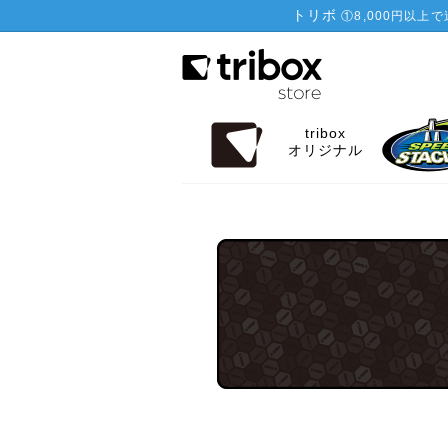
トリボ
①
8,000円以上
tribox
オリジナル