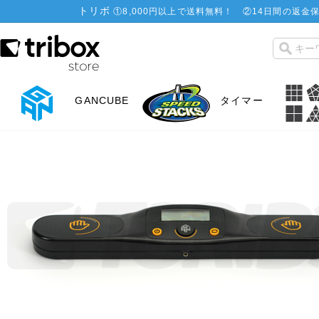
トリボ
①
8,000円以上で送料無料！
②
14日間の返金保
GANCUBE
タイマー