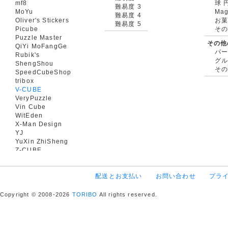
mf8
球 
難易度 3
MoYu
Mag
難易度 4
Oliver's Stickers
お菓
難易度 5
Picube
そ
Puzzle Master
その他
QiYi MoFangGe
パ
Rubik's
グ
ShengShou
そ
SpeedCubeShop
tribox
V-CUBE
VeryPuzzle
Vin Cube
WitEden
X-Man Design
YJ
YuXin ZhiSheng
Z-CUBE
配送とお支払い
お問い合わせ
プラ
Copyright © 2008-2026
TORIBO
All rights reserved.