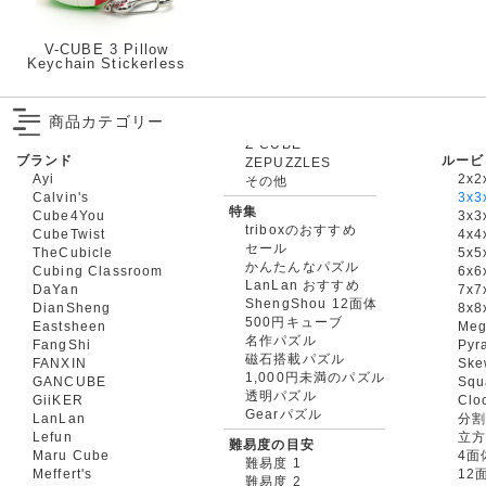
V-CUBE 3 Pillow
Keychain Stickerless
商品カテゴリー
ブランド
ルービ
ZEPUZZLES
Ayi
2x2
その他
Calvin's
3x3
特集
Cube4You
3x
triboxのおすすめ
CubeTwist
4x4
セール
TheCubicle
5x5
かんたんなパズル
Cubing Classroom
6x6
LanLan おすすめ
DaYan
7x7
ShengShou 12面体
DianSheng
8x8
500円キューブ
Eastsheen
Meg
名作パズル
FangShi
Pyr
磁石搭載パズル
FANXIN
Ske
1,000円未満のパズル
GANCUBE
Squ
透明パズル
GiiKER
Clo
Gearパズル
LanLan
分割
Lefun
立
難易度の目安
Maru Cube
4面
難易度 1
Meffert's
12
難易度 2