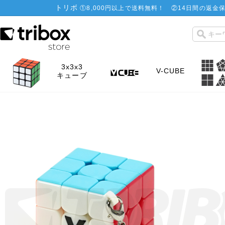
トリボ
①
8,000円以上で送料無料！
②
14日間の返金保
3x3x3
V-CUBE
キューブ