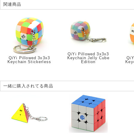
関連商品
QiYi Pillowed 3x3x3
QiYi Pillowed 3x3x3
Keychain Jelly Cube
QiY
Keychain Stickerless
Edition
Key
一緒に購入されてる商品