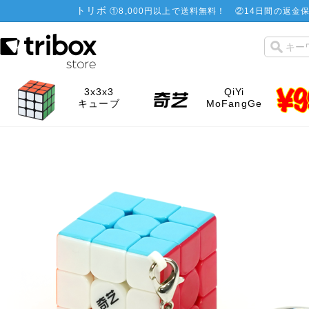
トリボ
①
8,000円以上で送料無料！
②
14日間の返金保
3x3x3
QiYi
キューブ
MoFangGe