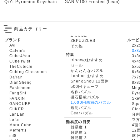
QiYi Pyraminx Keychain
GAN V100 Frosted (Leap)
商品カテゴリー
ブランド
ルービ
ZEPUZZLES
Ayi
2x2
その他
Calvin's
3x3
特集
Cube4You
3x
triboxのおすすめ
CubeTwist
4x4
セール
TheCubicle
5x5
かんたんなパズル
Cubing Classroom
6x6
LanLan おすすめ
DaYan
7x7
ShengShou 12面体
DianSheng
8x8
500円キューブ
Eastsheen
Meg
名作パズル
FangShi
Pyr
磁石搭載パズル
FANXIN
Ske
1,000円未満のパズル
GANCUBE
Squ
透明パズル
GiiKER
Clo
Gearパズル
LanLan
分割
Lefun
立
難易度の目安
Maru Cube
4面
難易度 1
Meffert's
12
難易度 2
mf8
球 
難易度 3