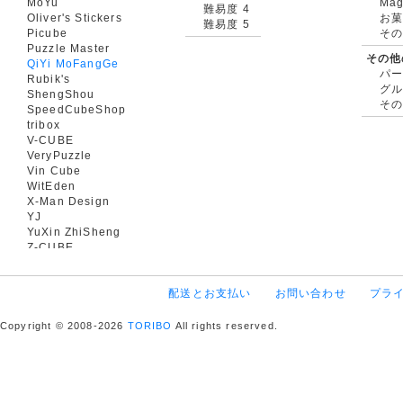
MoYu
Mag
難易度 4
Oliver's Stickers
お菓
難易度 5
Picube
そ
Puzzle Master
その他
QiYi MoFangGe
パ
Rubik's
グ
ShengShou
そ
SpeedCubeShop
tribox
V-CUBE
VeryPuzzle
Vin Cube
WitEden
X-Man Design
YJ
YuXin ZhiSheng
Z-CUBE
配送とお支払い
お問い合わせ
プラ
Copyright © 2008-2026
TORIBO
All rights reserved.