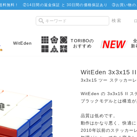
で送料無料！
②
14日間の返金保証 と 30日間の価格保証あり
③お買い物の
TORIBOの
WitEden
おすすめ
新
WitEden 3x3x15 II
3x3x15 ツー ステッカーレ
WitEden の 3x3x15 
ブラックモデルとは構造が
品質は低めです。
動作はかなり悪く、快適に
2010年以前のステッカ