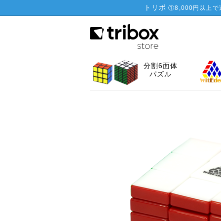
トリボ
①
8,000円以上
分割6面体
パズル