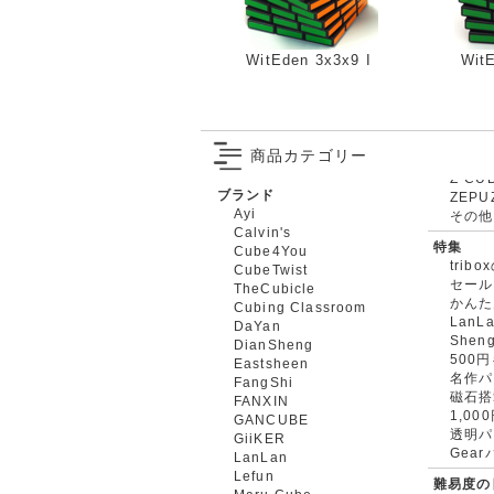
WitEden 3x3x9 I
WitE
商品カテゴリー
ブランド
ZEPU
Ayi
その他
Calvin's
特集
Cube4You
trib
CubeTwist
セール
TheCubicle
かんた
Cubing Classroom
LanL
DaYan
Shen
DianSheng
500
Eastsheen
名作パ
FangShi
磁石搭
FANXIN
1,0
GANCUBE
透明パ
GiiKER
Gea
LanLan
Lefun
難易度の