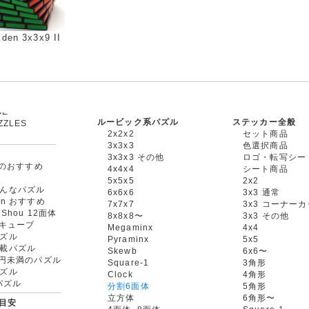
den 3x3x9 II
ルービック系パズル
ステッカー全般
ZZLES
2x2x2
セット商品
3x3x3
色選択商品
3x3x3 その他
ロゴ・転写シー
oxのおすすめ
4x4x4
シート商品
5x5x5
2x2
んなパズル
6x6x6
3x3 通常
an おすすめ
7x7x7
3x3 コーナー
gShou 12面体
8x8x8〜
3x3 その他
円キューブ
Megaminx
4x4
ズル
Pyraminx
5x5
載パズル
Skewb
6x6〜
00円未満のパズル
Square-1
3角形
ズル
Clock
4角形
rパズル
分割6面体
5角形
立方体
6角形〜
目安