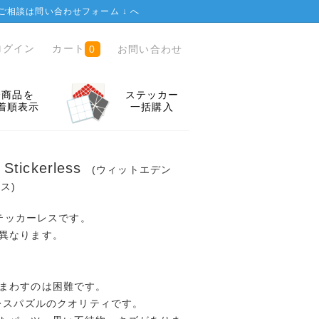
ご相談は
問い合わせフォーム ↓
へ
ログイン
カート
お問い合わせ
0
全商品を
ステッカー
着順表示
一括購入
 Stickerless
(ウィットエデン
ス)
II ステッカーレスです。
異なります。
まわすのは困難です。
ーレスパズルのクオリティです。