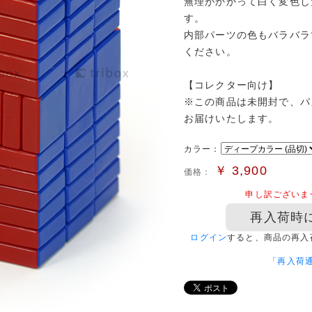
無理がかかって白く変色し
す。
内部パーツの色もバラバラ
ください。
【コレクター向け】
※この商品は未開封で、パ
お届けいたします。
カラー：
￥
3,900
価格：
申し訳ございま
再入荷時
ログイン
すると、商品の再入
「再入荷