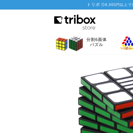
トリボ
①
8,000円以上
分割6面体
パズル