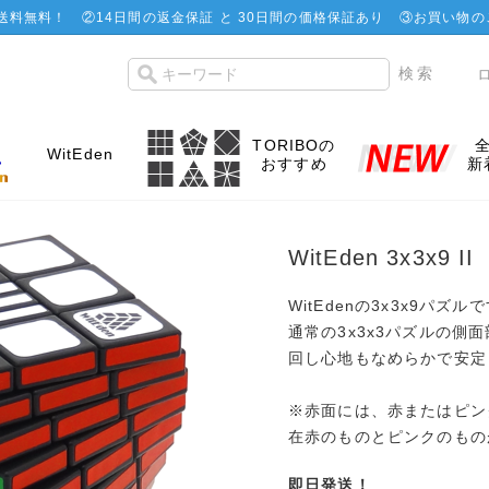
で送料無料！
②
14日間の返金保証 と 30日間の価格保証あり
③お買い物の
TORIBOの
WitEden
おすすめ
新
WitEden 3x3x9 II
WitEdenの3x3x9パズル
通常の3x3x3パズルの側
回し心地もなめらかで安定
※赤面には、赤またはピン
在赤のものとピンクのもの
即日発送！