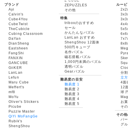
ブランド
ルービ
ZEPUZZLES
Ayi
2x2
その他
Calvin's
3x3
特集
Cube4You
3x
triboxのおすすめ
CubeTwist
4x4
セール
TheCubicle
5x5
かんたんなパズル
Cubing Classroom
6x6
LanLan おすすめ
DaYan
7x7
ShengShou 12面体
DianSheng
8x8
500円キューブ
Eastsheen
Meg
名作パズル
FangShi
Pyr
磁石搭載パズル
FANXIN
Ske
1,000円未満のパズル
GANCUBE
Squ
透明パズル
GiiKER
Clo
Gearパズル
LanLan
分割
Lefun
立
難易度の目安
Maru Cube
4面
難易度 1
Meffert's
12
難易度 2
mf8
球 
難易度 3
MoYu
Mag
難易度 4
Oliver's Stickers
お菓
難易度 5
Picube
そ
Puzzle Master
その他
QiYi MoFangGe
パ
Rubik's
グ
ShengShou