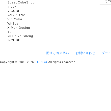
そ
SpeedCubeShop
tribox
V-CUBE
VeryPuzzle
Vin Cube
WitEden
X-Man Design
YJ
YuXin ZhiSheng
Z-CUBE
配送とお支払い
お問い合わせ
プラ
Copyright © 2008-2026
TORIBO
All rights reserved.