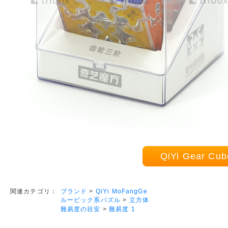
QiYi Gear 
ブランド
>
QiYi MoFangGe
関連カテゴリ：
ルービック系パズル
>
立方体
難易度の目安
>
難易度 1