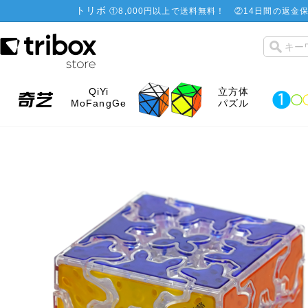
トリボ
①
8,000円以上で送料無料！
②
14日間の返金保
QiYi
立方体
MoFangGe
パズル