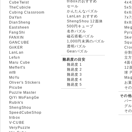
triboxのおすすめ
CubeTwist
4x4
セール
TheCubicle
5x5
かんたんなパズル
Cubing Classroom
6x6
LanLan おすすめ
DaYan
7x7
ShengShou 12面体
DianSheng
8x
500円キューブ
Eastsheen
Meg
名作パズル
FangShi
Pyr
磁石搭載パズル
FANXIN
Ske
1,000円未満のパズル
GANCUBE
Squ
透明パズル
GiiKER
Clo
Gearパズル
LanLan
分割
Lefun
立
難易度の目安
Maru Cube
4面
難易度 1
Meffert's
12
難易度 2
mf8
球 
難易度 3
MoYu
Mag
難易度 4
Oliver's Stickers
お菓
難易度 5
Picube
そ
Puzzle Master
その他
QiYi MoFangGe
パ
Rubik's
グ
ShengShou
そ
SpeedCubeShop
tribox
V-CUBE
VeryPuzzle