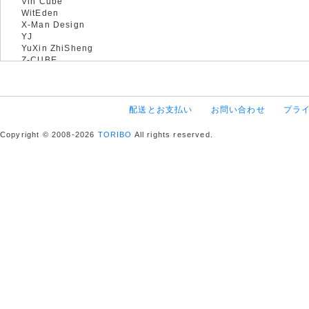
Vin Cube
WitEden
X-Man Design
YJ
YuXin ZhiSheng
Z-CUBE
配送とお支払い
お問い合わせ
プラ
Copyright © 2008-2026
TORIBO
All rights reserved.