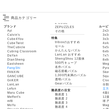
商品カテゴリー
ブランド
ルービ
ZEPUZZLES
Ayi
2x2
その他
Calvin's
3x3
特集
Cube4You
3x
triboxのおすすめ
CubeTwist
4x4
セール
TheCubicle
5x5
かんたんなパズル
Cubing Classroom
6x6
LanLan おすすめ
DaYan
7x7
ShengShou 12面体
DianSheng
8x8
500円キューブ
Eastsheen
Meg
名作パズル
FangShi
Pyr
磁石搭載パズル
FANXIN
Ske
1,000円未満のパズル
GANCUBE
Squ
透明パズル
GiiKER
Clo
Gearパズル
LanLan
分割
Lefun
立
難易度の目安
Maru Cube
4面
難易度 1
Meffert's
12
難易度 2
mf8
球 
難易度 3
MoYu
Mag
難易度 4