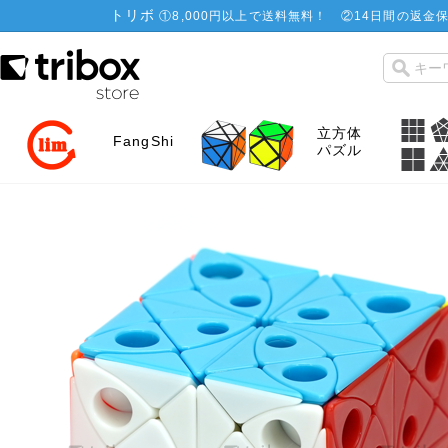
トリボ
①
8,000円以上で送料無料！
②
14日間の返金保
立方体
FangShi
パズル