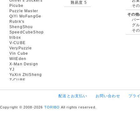
Oliver's Stickers
お菓
難易度 5
Picube
そ
Puzzle Master
その他
QiYi MoFangGe
パ
Rubik's
グ
ShengShou
そ
SpeedCubeShop
tribox
V-CUBE
VeryPuzzle
Vin Cube
WitEden
X-Man Design
YJ
YuXin ZhiSheng
Z-CUBE
配送とお支払い
お問い合わせ
プラ
Copyright © 2008-2026
TORIBO
All rights reserved.