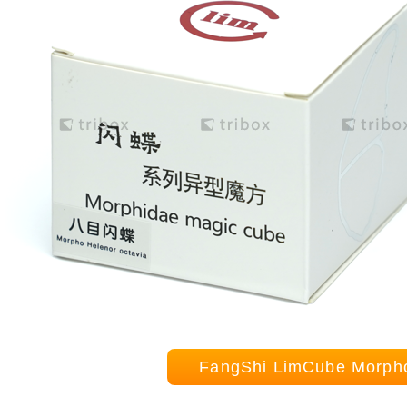
FangShi LimCube Mor