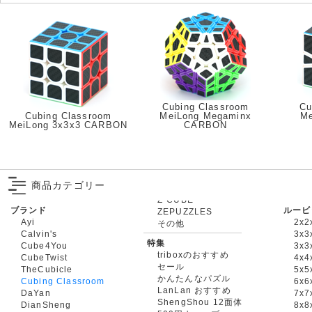
Cubing Classroom
Cu
Cubing Classroom
MeiLong Megaminx
Me
MeiLong 3x3x3 CARBON
CARBON
商品カテゴリー
ブランド
ルービ
ZEPUZZLES
Ayi
2x2
その他
Calvin's
3x3
特集
Cube4You
3x
triboxのおすすめ
CubeTwist
4x4
セール
TheCubicle
5x5
かんたんなパズル
Cubing Classroom
6x6
LanLan おすすめ
DaYan
7x7
ShengShou 12面体
DianSheng
8x8