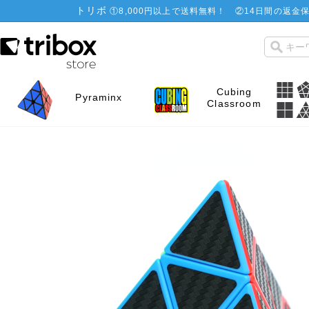
トリボ
①
8,000円以上で送料無料！
②
14日間の返金保
Cubing
Pyraminx
Classroom