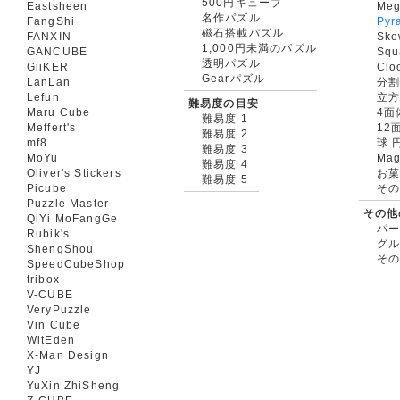
500円キューブ
Eastsheen
Meg
名作パズル
FangShi
Pyr
磁石搭載パズル
FANXIN
Ske
1,000円未満のパズル
GANCUBE
Squ
透明パズル
GiiKER
Clo
Gearパズル
LanLan
分割
Lefun
立
難易度の目安
Maru Cube
4面
難易度 1
Meffert's
12
難易度 2
mf8
球 
難易度 3
MoYu
Mag
難易度 4
Oliver's Stickers
お菓
難易度 5
Picube
そ
Puzzle Master
その他
QiYi MoFangGe
パ
Rubik's
グ
ShengShou
そ
SpeedCubeShop
tribox
V-CUBE
VeryPuzzle
Vin Cube
WitEden
X-Man Design
YJ
YuXin ZhiSheng