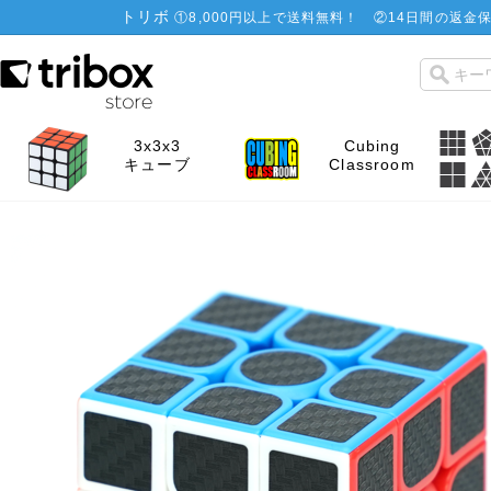
トリボ
①
8,000円以上で送料無料！
②
14日間の返金保
3x3x3
Cubing
キューブ
Classroom