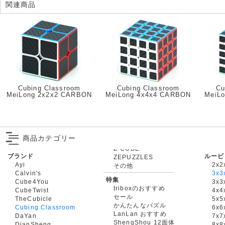
関連商品
Cubing Classroom
Cubing Classroom
Cu
MeiLong 2x2x2 CARBON
MeiLong 4x4x4 CARBON
MeiL
商品カテゴリー
ブランド
ルービ
ZEPUZZLES
Ayi
2x2
その他
Calvin's
3x3
特集
Cube4You
3x
triboxのおすすめ
CubeTwist
4x4
セール
TheCubicle
5x5
かんたんなパズル
Cubing Classroom
6x6
LanLan おすすめ
DaYan
7x7
ShengShou 12面体
DianSheng
8x8