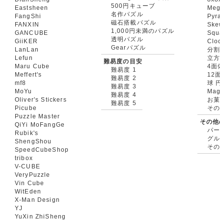
500円キューブ
Eastsheen
Meg
名作パズル
FangShi
Pyr
磁石搭載パズル
FANXIN
Ske
1,000円未満のパズル
GANCUBE
Squ
透明パズル
GiiKER
Clo
Gearパズル
LanLan
分割
Lefun
立
難易度の目安
Maru Cube
4面
難易度 1
Meffert's
12
難易度 2
mf8
球 
難易度 3
MoYu
Mag
難易度 4
Oliver's Stickers
お菓
難易度 5
Picube
そ
Puzzle Master
その他
QiYi MoFangGe
パ
Rubik's
グ
ShengShou
そ
SpeedCubeShop
tribox
V-CUBE
VeryPuzzle
Vin Cube
WitEden
X-Man Design
YJ
YuXin ZhiSheng