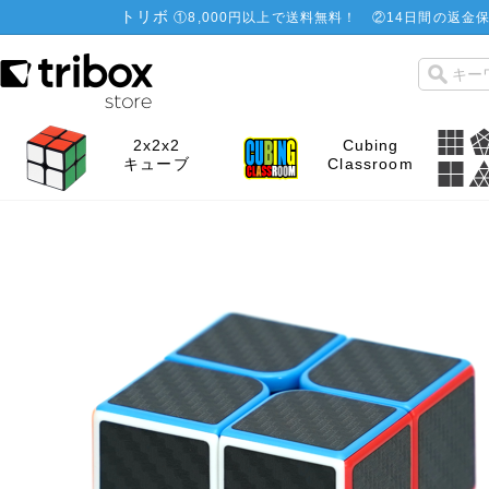
トリボ
①
8,000円以上で送料無料！
②
14日間の返金保
2x2x2
Cubing
キューブ
Classroom