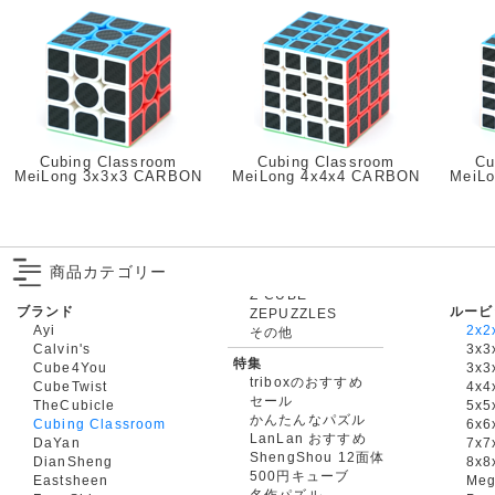
Cubing Classroom
Cubing Classroom
Cu
MeiLong 3x3x3 CARBON
MeiLong 4x4x4 CARBON
MeiL
商品カテゴリー
ブランド
ルービ
ZEPUZZLES
Ayi
2x2
その他
Calvin's
3x3
特集
Cube4You
3x
triboxのおすすめ
CubeTwist
4x4
セール
TheCubicle
5x5
かんたんなパズル
Cubing Classroom
6x6
LanLan おすすめ
DaYan
7x7
ShengShou 12面体
DianSheng
8x8
500円キューブ
Eastsheen
Meg
名作パズル