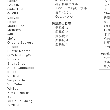
FangShi
Pyr
磁石搭載パズル
FANXIN
Ske
1,000円未満のパズル
GANCUBE
Squ
透明パズル
GiiKER
Clo
Gearパズル
LanLan
分割
Lefun
立
難易度の目安
Maru Cube
4面
難易度 1
Meffert's
12
難易度 2
mf8
球 
難易度 3
MoYu
Mag
難易度 4
Oliver's Stickers
お菓
難易度 5
Picube
そ
Puzzle Master
その他
QiYi MoFangGe
パ
Rubik's
グ
ShengShou
そ
SpeedCubeShop
tribox
V-CUBE
VeryPuzzle
Vin Cube
WitEden
X-Man Design
YJ
YuXin ZhiSheng
Z-CUBE