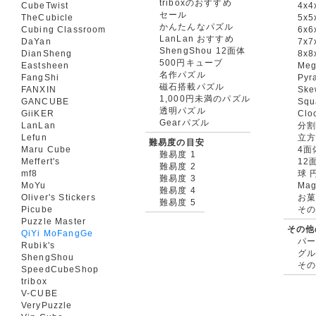
triboxのおすすめ
CubeTwist
4x4
セール
TheCubicle
5x5
かんたんなパズル
Cubing Classroom
6x6
LanLan おすすめ
DaYan
7x7
ShengShou 12面体
DianSheng
8x8
500円キューブ
Eastsheen
Meg
名作パズル
FangShi
Pyr
磁石搭載パズル
FANXIN
Ske
1,000円未満のパズル
GANCUBE
Squ
透明パズル
GiiKER
Clo
Gearパズル
LanLan
分割
Lefun
立
難易度の目安
Maru Cube
4面
難易度 1
Meffert's
12
難易度 2
mf8
球 
難易度 3
MoYu
Mag
難易度 4
Oliver's Stickers
お菓
難易度 5
Picube
そ
Puzzle Master
その他
QiYi MoFangGe
パ
Rubik's
グ
ShengShou
そ
SpeedCubeShop
tribox
V-CUBE
VeryPuzzle