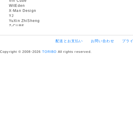
Vin Cube
WitEden
X-Man Design
YJ
YuXin ZhiSheng
Z-CUBE
配送とお支払い
お問い合わせ
プラ
Copyright © 2008-2026
TORIBO
All rights reserved.