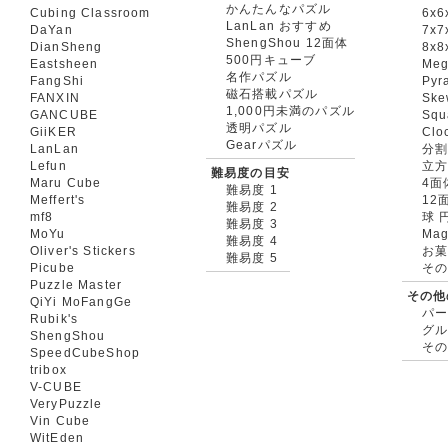
かんたんなパズル
Cubing Classroom
6x6
LanLan おすすめ
DaYan
7x7
ShengShou 12面体
DianSheng
8x8
500円キューブ
Eastsheen
Meg
名作パズル
FangShi
Pyr
磁石搭載パズル
FANXIN
Ske
1,000円未満のパズル
GANCUBE
Squ
透明パズル
GiiKER
Clo
Gearパズル
LanLan
分割
Lefun
立
難易度の目安
Maru Cube
4面
難易度 1
Meffert's
12
難易度 2
mf8
球 
難易度 3
MoYu
Mag
難易度 4
Oliver's Stickers
お菓
難易度 5
Picube
そ
Puzzle Master
その他
QiYi MoFangGe
パ
Rubik's
グ
ShengShou
そ
SpeedCubeShop
tribox
V-CUBE
VeryPuzzle
Vin Cube
WitEden