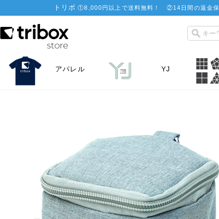
トリボ
①
8,000円以上で送料無料！
②
14日間の返金保
アパレル
YJ