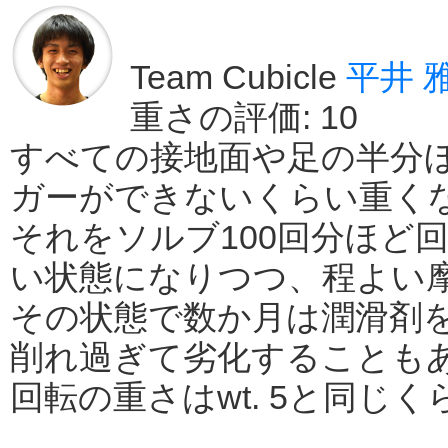
Team Cubicle
平井 
重さの評価: 10
すべての接地面や足の半分
ガーができないくらい重く
それをソルブ100回分ほど
い状態になりつつ、程よい
その状態で数か月は潤滑剤
削れ過ぎて劣化することも
回転の重さはwt. 5と同じ