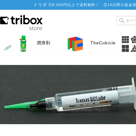
トリボ
①
8,000円以上で送料無料！
②
14日間の返金保
潤滑剤
TheCubicle