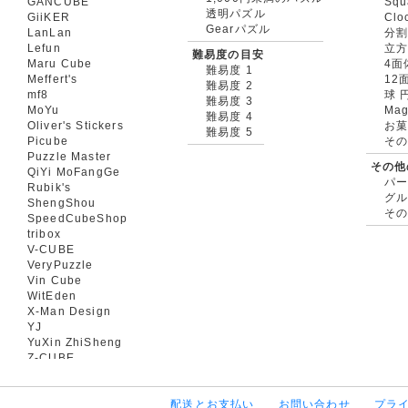
GANCUBE
Squ
透明パズル
GiiKER
Clo
Gearパズル
LanLan
分割
Lefun
立
難易度の目安
Maru Cube
4面
難易度 1
Meffert's
12
難易度 2
mf8
球 
難易度 3
MoYu
Mag
難易度 4
Oliver's Stickers
お菓
難易度 5
Picube
そ
Puzzle Master
その他
QiYi MoFangGe
パ
Rubik's
グ
ShengShou
そ
SpeedCubeShop
tribox
V-CUBE
VeryPuzzle
Vin Cube
WitEden
X-Man Design
YJ
YuXin ZhiSheng
Z-CUBE
配送とお支払い
お問い合わせ
プラ