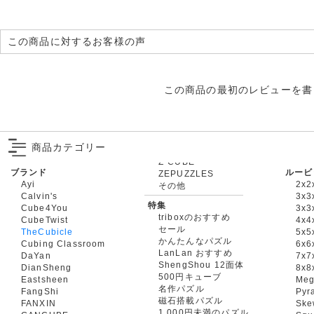
この商品に対するお客様の声
この商品の最初のレビューを書
商品カテゴリー
ブランド
ルービ
ZEPUZZLES
Ayi
2x2
その他
Calvin's
3x3
特集
Cube4You
3x
triboxのおすすめ
CubeTwist
4x4
セール
TheCubicle
5x5
かんたんなパズル
Cubing Classroom
6x6
LanLan おすすめ
DaYan
7x7
ShengShou 12面体
DianSheng
8x8
500円キューブ
Eastsheen
Meg
名作パズル
FangShi
Pyr
磁石搭載パズル
FANXIN
Ske
1,000円未満のパズル