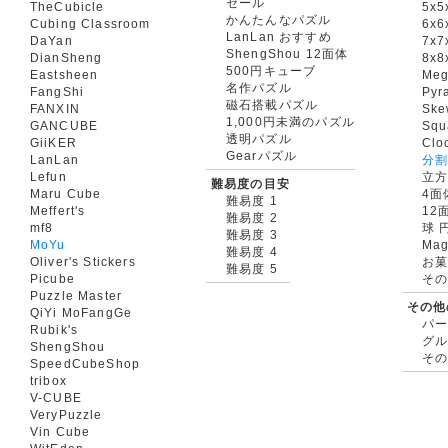
セール
TheCubicle
5x5
かんたんなパズル
Cubing Classroom
6x6
LanLan おすすめ
DaYan
7x7
ShengShou 12面体
DianSheng
8x8
500円キューブ
Eastsheen
Meg
名作パズル
FangShi
Pyr
磁石搭載パズル
FANXIN
Ske
1,000円未満のパズル
GANCUBE
Squ
透明パズル
GiiKER
Clo
Gearパズル
LanLan
分割
Lefun
立
難易度の目安
Maru Cube
4面
難易度 1
Meffert's
12
難易度 2
mf8
球 
難易度 3
MoYu
Mag
難易度 4
Oliver's Stickers
お菓
難易度 5
Picube
そ
Puzzle Master
その他
QiYi MoFangGe
パ
Rubik's
グ
ShengShou
そ
SpeedCubeShop
tribox
V-CUBE
VeryPuzzle
Vin Cube