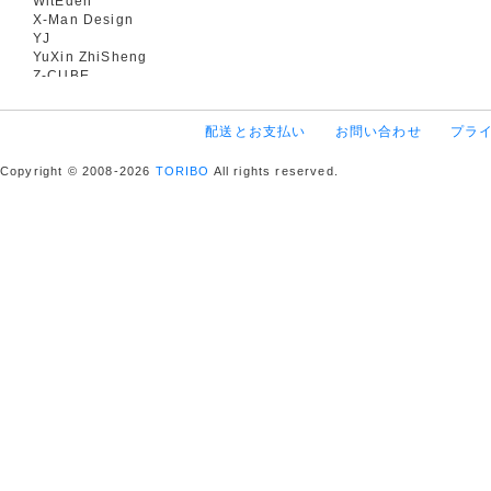
WitEden
X-Man Design
YJ
YuXin ZhiSheng
Z-CUBE
配送とお支払い
お問い合わせ
プラ
Copyright © 2008-2026
TORIBO
All rights reserved.