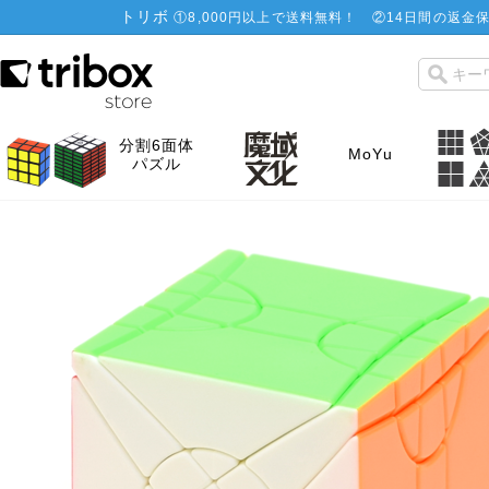
トリボ
①
8,000円以上で送料無料！
②
14日間の返金保
分割6面体
MoYu
パズル