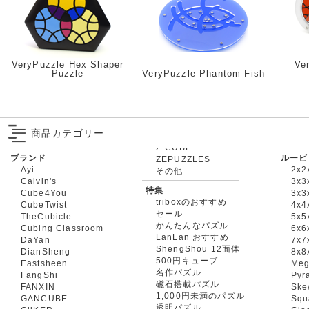
VeryPuzzle Hex Shaper
Ve
Puzzle
VeryPuzzle Phantom Fish
商品カテゴリー
ブランド
ルービ
ZEPUZZLES
Ayi
2x2
その他
Calvin's
3x3
特集
Cube4You
3x
triboxのおすすめ
CubeTwist
4x4
セール
TheCubicle
5x5
かんたんなパズル
Cubing Classroom
6x6
LanLan おすすめ
DaYan
7x7
ShengShou 12面体
DianSheng
8x8
500円キューブ
Eastsheen
Meg
名作パズル
FangShi
Pyr
磁石搭載パズル
FANXIN
Ske
1,000円未満のパズル
GANCUBE
Squ
透明パズル