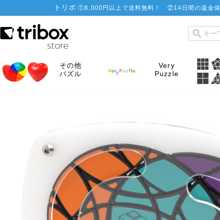
トリボ
①
8,000円以上で送料無料！
②
14日間の返金保
その他
Very
パズル
Puzzle