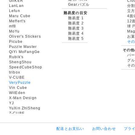
GiiKER
Clo
Gearパズル
LanLan
分割
Lefun
立
難易度の目安
Maru Cube
4面
難易度 1
Meffert's
12
難易度 2
mf8
球 
難易度 3
MoYu
Mag
難易度 4
Oliver's Stickers
お菓
難易度 5
Picube
そ
Puzzle Master
その他
QiYi MoFangGe
パ
Rubik's
グ
ShengShou
そ
SpeedCubeShop
tribox
V-CUBE
VeryPuzzle
Vin Cube
WitEden
X-Man Design
YJ
YuXin ZhiSheng
Z-CUBE
配送とお支払い
お問い合わせ
プラ