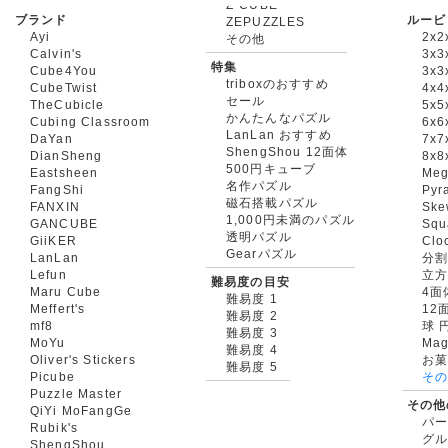
ブランド
ルービ
ZEPUZZLES
Ayi
2x2
その他
Calvin's
3x3
特集
Cube4You
3x
triboxのおすすめ
CubeTwist
4x4
セール
TheCubicle
5x5
かんたんなパズル
Cubing Classroom
6x6
LanLan おすすめ
DaYan
7x7
ShengShou 12面体
DianSheng
8x8
500円キューブ
Eastsheen
Meg
名作パズル
FangShi
Pyr
磁石搭載パズル
FANXIN
Ske
1,000円未満のパズル
GANCUBE
Squ
透明パズル
GiiKER
Clo
Gearパズル
LanLan
分割
Lefun
立
難易度の目安
Maru Cube
4面
難易度 1
Meffert's
12
難易度 2
mf8
球 
難易度 3
MoYu
Mag
難易度 4
Oliver's Stickers
お菓
難易度 5
Picube
そ
Puzzle Master
その他
QiYi MoFangGe
パ
Rubik's
グ
ShengShou