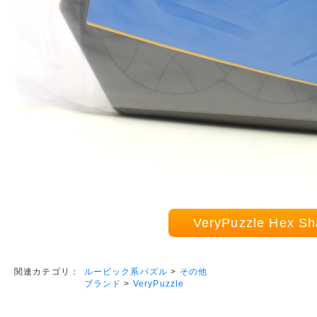
VeryPuzzle Hex
ルービック系パズル
>
その他
関連カテゴリ：
ブランド
>
VeryPuzzle