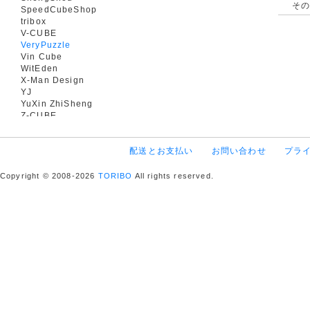
そ
SpeedCubeShop
tribox
V-CUBE
VeryPuzzle
Vin Cube
WitEden
X-Man Design
YJ
YuXin ZhiSheng
Z-CUBE
配送とお支払い
お問い合わせ
プラ
Copyright © 2008-2026
TORIBO
All rights reserved.