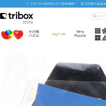
トリボ
①
8,000円以上で送料無料！
②
14日間の返金保
その他
Very
パズル
Puzzle