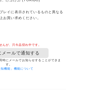
、げぶげぶ (TORIBO)
プレイに表示されているものと異なる
上お買い求めください。
せんが、只今品切れ中です。
にメールで通知する
荷時にメールでお知らせすることができま
す。
通知機能」機能について