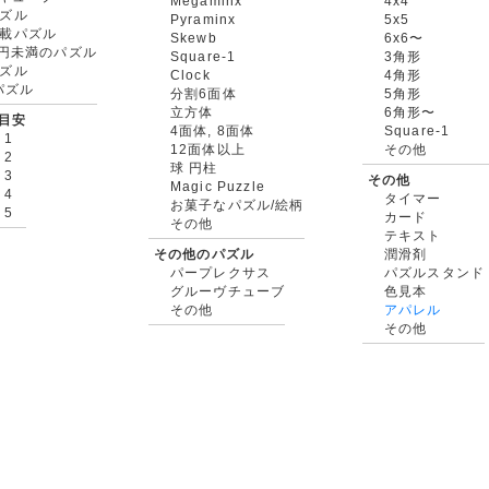
Megaminx
4x4
ズル
Pyraminx
5x5
載パズル
Skewb
6x6〜
00円未満のパズル
Square-1
3角形
ズル
Clock
4角形
rパズル
分割6面体
5角形
立方体
6角形〜
目安
4面体, 8面体
Square-1
 1
12面体以上
その他
 2
球 円柱
 3
その他
Magic Puzzle
 4
タイマー
お菓子なパズル/絵柄
 5
カード
その他
テキスト
その他のパズル
潤滑剤
パープレクサス
パズルスタンド
グルーヴチューブ
色見本
その他
アパレル
その他