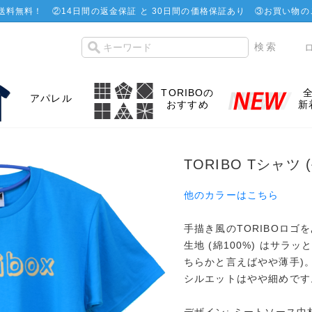
で送料無料！
②
14日間の返金保証 と 30日間の価格保証あり
③お買い物の
TORIBOの
アパレル
おすすめ
新
TORIBO Tシャツ
他のカラーはこちら
手描き風のTORIBOロゴ
生地 (綿100%) はサラ
ちらかと言えばやや薄手)
シルエットはやや細めです