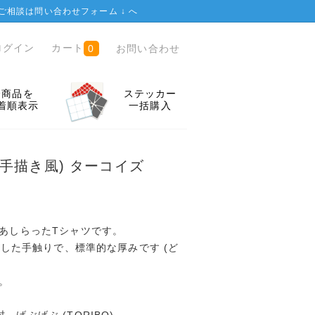
ご相談は
問い合わせフォーム ↓
へ
ログイン
カート
お問い合わせ
0
全商品を
ステッカー
着順表示
一括購入
 (手描き風) ターコイズ
をあしらったTシャツです。
ッとした手触りで、標準的な厚みです (ど
。
。