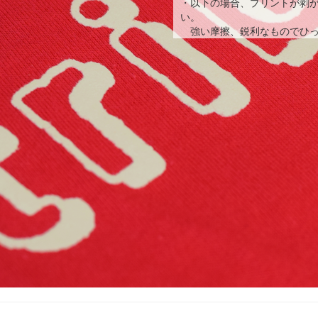
・以下の場合、プリントが剥
い。
強い摩擦、鋭利なものでひっ