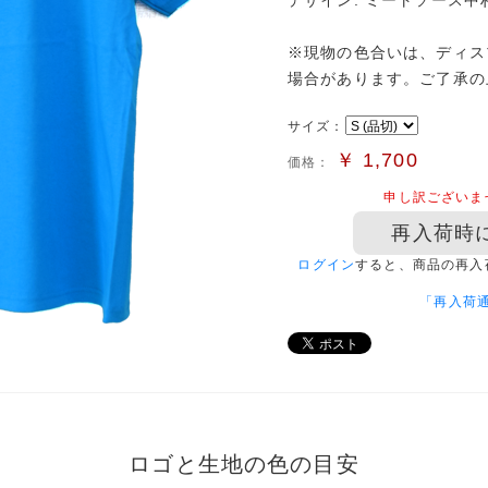
デザイン: ミートソース中村
※現物の色合いは、ディス
場合があります。ご了承の
サイズ：
￥
1,700
価格：
申し訳ございま
再入荷時
ログイン
すると、商品の再入
「再入荷
ロゴと生地の色の目安