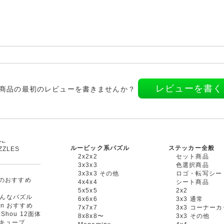
レビューを書く
商品の最初のレビューを書きませんか？
ルービック系パズル
ステッカー全般
ZZLES
2x2x2
セット商品
3x3x3
色選択商品
3x3x3 その他
ロゴ・転写シー
oxのおすすめ
4x4x4
シート商品
5x5x5
2x2
んなパズル
6x6x6
3x3 通常
an おすすめ
7x7x7
3x3 コーナー
gShou 12面体
8x8x8〜
3x3 その他
円キューブ