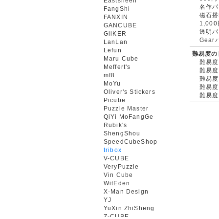
Eastsheen
名作パ
FangShi
磁石搭
FANXIN
1,0
GANCUBE
透明パ
GiiKER
Gea
LanLan
Lefun
難易度の
Maru Cube
難易度
Meffert's
難易度
mf8
難易度
MoYu
難易度
Oliver's Stickers
難易度
Picube
Puzzle Master
QiYi MoFangGe
Rubik's
ShengShou
SpeedCubeShop
tribox
V-CUBE
VeryPuzzle
Vin Cube
WitEden
X-Man Design
YJ
YuXin ZhiSheng
Z-CUBE