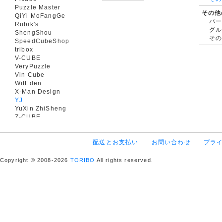
Puzzle Master
その他
QiYi MoFangGe
パ
Rubik's
グ
ShengShou
そ
SpeedCubeShop
tribox
V-CUBE
VeryPuzzle
Vin Cube
WitEden
X-Man Design
YJ
YuXin ZhiSheng
Z-CUBE
配送とお支払い
お問い合わせ
プラ
Copyright © 2008-2026
TORIBO
All rights reserved.