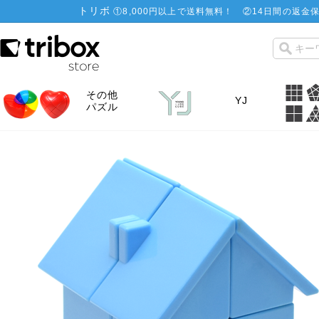
トリボ
①
8,000円以上で送料無料！
②
14日間の返金保
その他
YJ
パズル