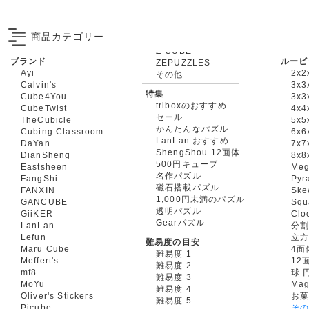
商品カテゴリー
ブランド
ルービ
ZEPUZZLES
Ayi
2x2
その他
Calvin's
3x3
特集
Cube4You
3x
triboxのおすすめ
CubeTwist
4x4
セール
TheCubicle
5x5
かんたんなパズル
Cubing Classroom
6x6
LanLan おすすめ
DaYan
7x7
ShengShou 12面体
DianSheng
8x8
500円キューブ
Eastsheen
Meg
名作パズル
FangShi
Pyr
磁石搭載パズル
FANXIN
Ske
1,000円未満のパズル
GANCUBE
Squ
透明パズル
GiiKER
Clo
Gearパズル
LanLan
分割
Lefun
立
難易度の目安
Maru Cube
4面
難易度 1
Meffert's
12
難易度 2
mf8
球 
難易度 3
MoYu
Mag
難易度 4
Oliver's Stickers
お菓
難易度 5
Picube
そ