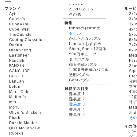
ブランド
ルービ
ZEPUZZLES
Ayi
2x2
その他
Calvin's
3x3
特集
Cube4You
3x
triboxのおすすめ
CubeTwist
4x4
セール
TheCubicle
5x5
かんたんなパズル
Cubing Classroom
6x6
LanLan おすすめ
DaYan
7x7
ShengShou 12面体
DianSheng
8x8
500円キューブ
Eastsheen
Meg
名作パズル
FangShi
Pyr
磁石搭載パズル
FANXIN
Ske
1,000円未満のパズル
GANCUBE
Squ
透明パズル
GiiKER
Clo
Gearパズル
LanLan
分割
Lefun
立
難易度の目安
Maru Cube
4面
難易度 1
Meffert's
12
難易度 2
mf8
球 
難易度 3
MoYu
Mag
難易度 4
Oliver's Stickers
お菓
難易度 5
Picube
そ
Puzzle Master
その他
QiYi MoFangGe
パ
Rubik's
グ