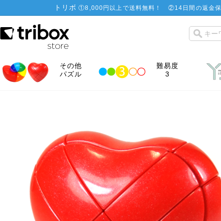
トリボ
①
8,000円以上で送料無料！
②
14日間の返金保
その他
難易度
パズル
3