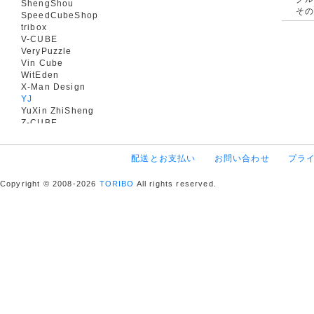
ShengShou
そ
SpeedCubeShop
tribox
V-CUBE
VeryPuzzle
Vin Cube
WitEden
X-Man Design
YJ
YuXin ZhiSheng
Z-CUBE
配送とお支払い
お問い合わせ
プラ
Copyright © 2008-2026
TORIBO
All rights reserved.