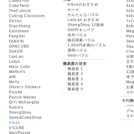
Cube4You
3x
triboxのおすすめ
CubeTwist
4x4
セール
TheCubicle
5x5
かんたんなパズル
Cubing Classroom
6x6
LanLan おすすめ
DaYan
7x7
ShengShou 12面体
DianSheng
8x8
500円キューブ
Eastsheen
Meg
名作パズル
FangShi
Pyr
磁石搭載パズル
FANXIN
Ske
1,000円未満のパズル
GANCUBE
Squ
透明パズル
GiiKER
Clo
Gearパズル
LanLan
分割
Lefun
立
難易度の目安
Maru Cube
4面
難易度 1
Meffert's
12
難易度 2
mf8
球 
難易度 3
MoYu
Mag
難易度 4
Oliver's Stickers
お菓
難易度 5
Picube
そ
Puzzle Master
その他
QiYi MoFangGe
パ
Rubik's
グ
ShengShou
そ
SpeedCubeShop
tribox
V-CUBE
VeryPuzzle