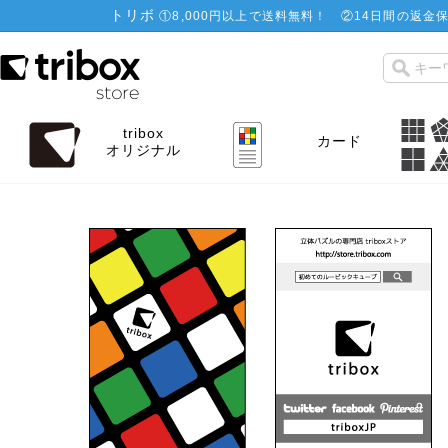
トリボ
①
8,000円以上で送料無料！
②
14日間の返金保
tribox
カード
オリジナル