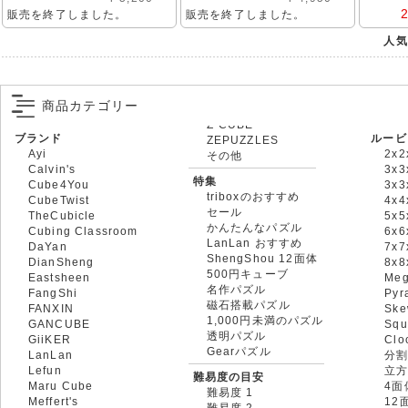
販売を終了しました。
販売を終了しました。
人気
商品カテゴリー
ブランド
ルービ
ZEPUZZLES
Ayi
2x2
その他
Calvin's
3x3
特集
Cube4You
3x
triboxのおすすめ
CubeTwist
4x4
セール
TheCubicle
5x5
かんたんなパズル
Cubing Classroom
6x6
LanLan おすすめ
DaYan
7x7
ShengShou 12面体
DianSheng
8x
500円キューブ
Eastsheen
Meg
名作パズル
FangShi
Pyr
磁石搭載パズル
FANXIN
Ske
1,000円未満のパズル
GANCUBE
Squ
透明パズル
GiiKER
Clo
Gearパズル
LanLan
分割
Lefun
立
難易度の目安
Maru Cube
4面
難易度 1
Meffert's
12
難易度 2