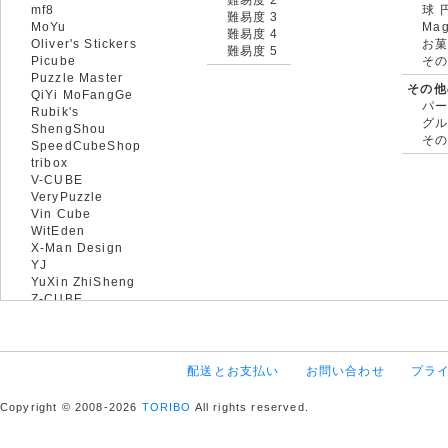
mf8
球 
難易度 3
MoYu
Mag
難易度 4
Oliver's Stickers
お菓
難易度 5
Picube
そ
Puzzle Master
その他
QiYi MoFangGe
パ
Rubik's
グ
ShengShou
そ
SpeedCubeShop
tribox
V-CUBE
VeryPuzzle
Vin Cube
WitEden
X-Man Design
YJ
YuXin ZhiSheng
Z-CUBE
配送とお支払い
お問い合わせ
プラ
Copyright © 2008-2026
TORIBO
All rights reserved.