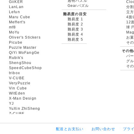
透明パズル
GiiKER
Clo
Gearパズル
LanLan
分割
Lefun
立
難易度の目安
Maru Cube
4面
難易度 1
Meffert's
12
難易度 2
mf8
球 
難易度 3
MoYu
Mag
難易度 4
Oliver's Stickers
お菓
難易度 5
Picube
そ
Puzzle Master
その他
QiYi MoFangGe
パ
Rubik's
グ
ShengShou
そ
SpeedCubeShop
tribox
V-CUBE
VeryPuzzle
Vin Cube
WitEden
X-Man Design
YJ
YuXin ZhiSheng
Z-CUBE
配送とお支払い
お問い合わせ
プラ