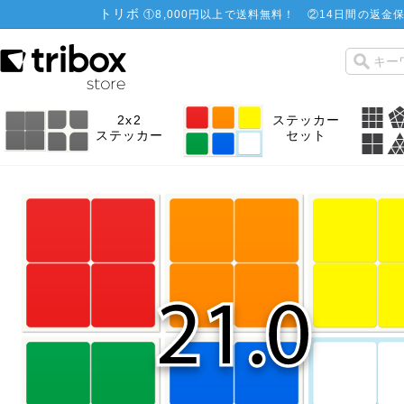
トリボ
①
8,000円以上で送料無料！
②
14日間の返金保
2x2
ステッカー
ステッカー
セット