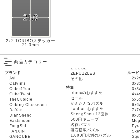
2x2 TORIBOステッカー
21.0mm
商品カテゴリー
ブランド
ルービ
ZEPUZZLES
Ayi
2x2
その他
Calvin's
3x3
特集
Cube4You
3x
triboxのおすすめ
CubeTwist
4x4
セール
TheCubicle
5x5
かんたんなパズル
Cubing Classroom
6x6
LanLan おすすめ
DaYan
7x7
ShengShou 12面体
DianSheng
8x8
500円キューブ
Eastsheen
Meg
名作パズル
FangShi
Pyr
磁石搭載パズル
FANXIN
Ske
1,000円未満のパズル
GANCUBE
Squ