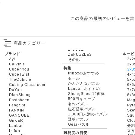
この商品の最初のレビューを書
商品カテゴリー
ブランド
ルービ
ZEPUZZLES
Ayi
2x2
その他
Calvin's
3x3
特集
Cube4You
3x
triboxのおすすめ
CubeTwist
4x4
セール
TheCubicle
5x5
かんたんなパズル
Cubing Classroom
6x6
LanLan おすすめ
DaYan
7x7
ShengShou 12面体
DianSheng
8x8
500円キューブ
Eastsheen
Meg
名作パズル
FangShi
Pyr
磁石搭載パズル
FANXIN
Ske
1,000円未満のパズル
GANCUBE
Squ
透明パズル
GiiKER
Clo
Gearパズル
LanLan
分割
Lefun
立
難易度の目安