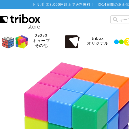
トリボ
①
8,000円以上で送料無料！
②
14日間の返金保
3x3x3
tribox
キューブ
オリジナル
その他