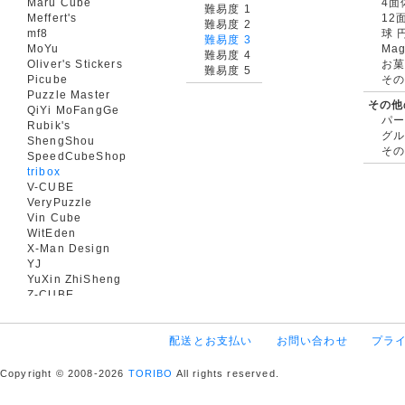
Maru Cube
4面
難易度 1
Meffert's
12
難易度 2
mf8
球 
難易度 3
MoYu
Mag
難易度 4
Oliver's Stickers
お菓
難易度 5
Picube
そ
Puzzle Master
その他
QiYi MoFangGe
パ
Rubik's
グ
ShengShou
そ
SpeedCubeShop
tribox
V-CUBE
VeryPuzzle
Vin Cube
WitEden
X-Man Design
YJ
YuXin ZhiSheng
Z-CUBE
配送とお支払い
お問い合わせ
プラ
Copyright © 2008-2026
TORIBO
All rights reserved.