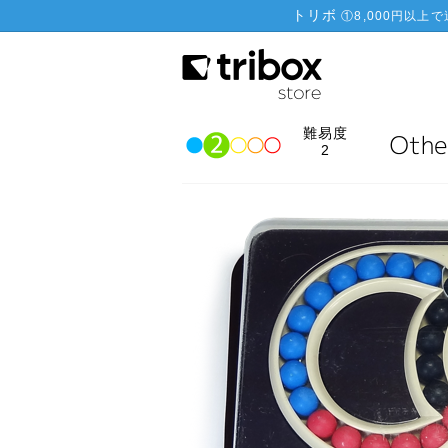
トリボ
①
8,000円以上
難易度
2