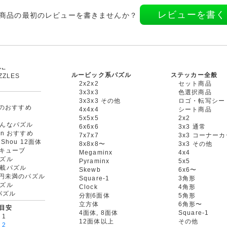
レビューを書く
商品の最初のレビューを書きませんか？
ルービック系パズル
ステッカー全般
ZZLES
2x2x2
セット商品
3x3x3
色選択商品
3x3x3 その他
ロゴ・転写シー
oxのおすすめ
4x4x4
シート商品
5x5x5
2x2
んなパズル
6x6x6
3x3 通常
an おすすめ
7x7x7
3x3 コーナー
gShou 12面体
8x8x8〜
3x3 その他
円キューブ
Megaminx
4x4
ズル
Pyraminx
5x5
載パズル
Skewb
6x6〜
00円未満のパズル
Square-1
3角形
ズル
Clock
4角形
rパズル
分割6面体
5角形
立方体
6角形〜
目安
4面体, 8面体
Square-1
 1
12面体以上
その他
 2