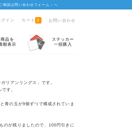
ご相談は
問い合わせフォーム ↓
へ
ログイン
カート
お問い合わせ
0
全商品を
ステッカー
着順表示
一括購入
ハンガリアンリングス」です。
ルです。
黄と青の玉が9個ずつで構成されていま
ものが残りましたので、100円引きに