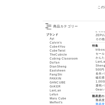
この
商品カテゴリー
ブランド
ZEPU
Ayi
その他
Calvin's
特集
Cube4You
trib
CubeTwist
セール
TheCubicle
かんた
Cubing Classroom
LanL
DaYan
Shen
DianSheng
500
Eastsheen
名作パ
FangShi
磁石搭
FANXIN
1,0
GANCUBE
透明パ
GiiKER
Gea
LanLan
Lefun
難易度の
Maru Cube
難易度
Meffert's
難易度