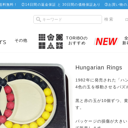
で送料無料！
②
14日間の返金保証 と 30日間の価格保証あり
③お買い物の
TORIBOの
その他
おすすめ
新
Hungarian Rings
1982年に発売された「
4色の玉を移動させるパズ
黒と赤の玉が10個ずつ、
す。
パッケージの損傷が大きい