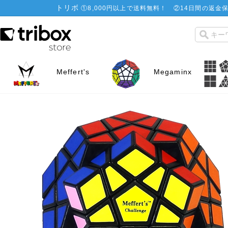
トリボ
①
8,000円以上で送料無料！
②
14日間の返金保
Meffert's
Megaminx