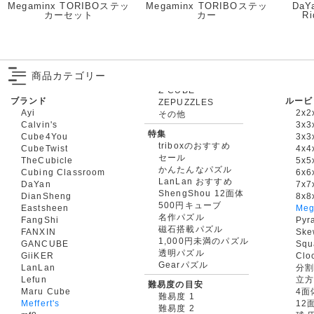
Megaminx TORIBOステッ
Megaminx TORIBOステッ
DaY
カーセット
カー
Ri
商品カテゴリー
ブランド
ルービ
ZEPUZZLES
Ayi
2x2
その他
Calvin's
3x3
特集
Cube4You
3x
triboxのおすすめ
CubeTwist
4x4
セール
TheCubicle
5x5
かんたんなパズル
Cubing Classroom
6x6
LanLan おすすめ
DaYan
7x7
ShengShou 12面体
DianSheng
8x8
500円キューブ
Eastsheen
Meg
名作パズル
FangShi
Pyr
磁石搭載パズル
FANXIN
Ske
1,000円未満のパズル
GANCUBE
Squ
透明パズル
GiiKER
Clo
Gearパズル
LanLan
分割
Lefun
立
難易度の目安
Maru Cube
4面
難易度 1
Meffert's
12
難易度 2