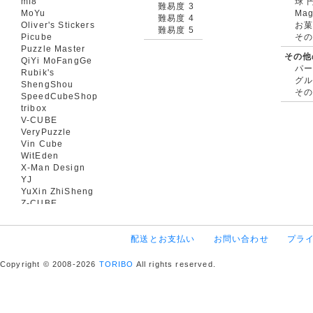
mf8
球 
難易度 3
MoYu
Mag
難易度 4
Oliver's Stickers
お菓
難易度 5
Picube
そ
Puzzle Master
その他
QiYi MoFangGe
パ
Rubik's
グ
ShengShou
そ
SpeedCubeShop
tribox
V-CUBE
VeryPuzzle
Vin Cube
WitEden
X-Man Design
YJ
YuXin ZhiSheng
Z-CUBE
配送とお支払い
お問い合わせ
プラ
Copyright © 2008-2026
TORIBO
All rights reserved.