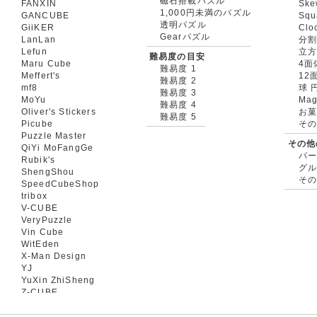
磁石搭載パズル
FANXIN
Ske
1,000円未満のパズル
GANCUBE
Squ
透明パズル
GiiKER
Clo
Gearパズル
LanLan
分割
Lefun
立
難易度の目安
Maru Cube
4面
難易度 1
Meffert's
12
難易度 2
mf8
球 
難易度 3
MoYu
Mag
難易度 4
Oliver's Stickers
お菓
難易度 5
Picube
そ
Puzzle Master
その他
QiYi MoFangGe
パ
Rubik's
グ
ShengShou
そ
SpeedCubeShop
tribox
V-CUBE
VeryPuzzle
Vin Cube
WitEden
X-Man Design
YJ
YuXin ZhiSheng
Z-CUBE