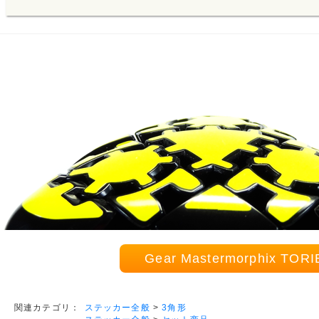
Gear Mastermorphi
ステッカー全般
>
3角形
関連カテゴリ：