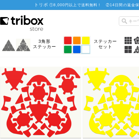
トリボ
①
8,000円以上で送料無料！
②
14日間の返金保
3角形
ステッカー
ステッカー
セット