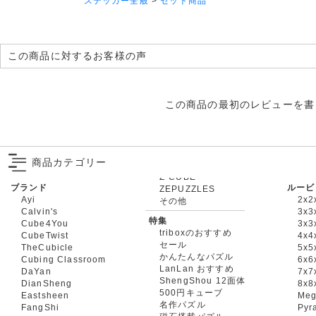
ステッカー全般
>
セット商品
この商品に対するお客様の声
この商品の最初のレビューを書
商品カテゴリー
ブランド
ルービ
ZEPUZZLES
Ayi
2x2
その他
Calvin's
3x3
特集
Cube4You
3x
triboxのおすすめ
CubeTwist
4x4
セール
TheCubicle
5x5
かんたんなパズル
Cubing Classroom
6x6
LanLan おすすめ
DaYan
7x7
ShengShou 12面体
DianSheng
8x8
500円キューブ
Eastsheen
Meg
名作パズル
FangShi
Pyr