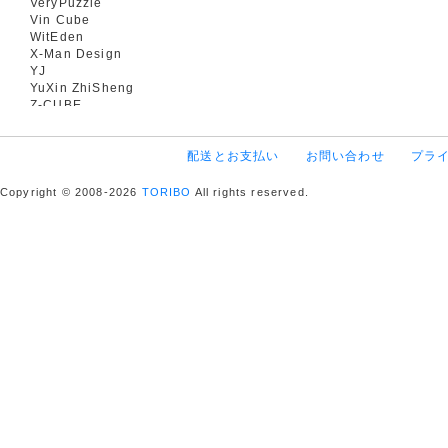
VeryPuzzle
Vin Cube
WitEden
X-Man Design
YJ
YuXin ZhiSheng
Z-CUBE
配送とお支払い
お問い合わせ
プラ
Copyright © 2008-2026
TORIBO
All rights reserved.