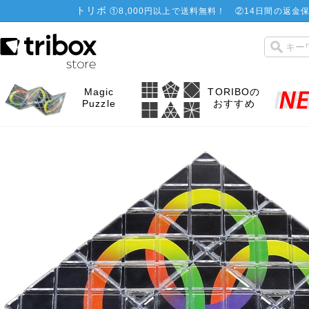
トリボ
①
8,000円以上で送料無料！
②
14日間の返金保
Magic
TORIBOの
Puzzle
おすすめ