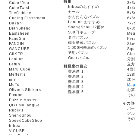
特集
Cube4You
3x
triboxのおすすめ
CubeTwist
4x4
セール
TheCubicle
5x5
かんたんなパズル
Cubing Classroom
6x6
LanLan おすすめ
DaYan
7x7
ShengShou 12面体
DianSheng
8x8
500円キューブ
Eastsheen
Meg
名作パズル
FangShi
Pyr
磁石搭載パズル
FANXIN
Ske
1,000円未満のパズル
GANCUBE
Squ
透明パズル
GiiKER
Clo
Gearパズル
LanLan
分割
Lefun
立
難易度の目安
Maru Cube
4面
難易度 1
Meffert's
12
難易度 2
mf8
球 
難易度 3
MoYu
Mag
難易度 4
Oliver's Stickers
お菓
難易度 5
Picube
そ
Puzzle Master
その他
QiYi MoFangGe
パ
Rubik's
グ
ShengShou
そ
SpeedCubeShop
tribox
V-CUBE