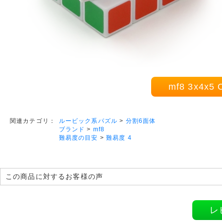
mf8 3x4
ルービック系パズル
>
分割6面体
関連カテゴリ：
ブランド
>
mf8
難易度の目安
>
難易度 4
この商品に対するお客様の声
レ