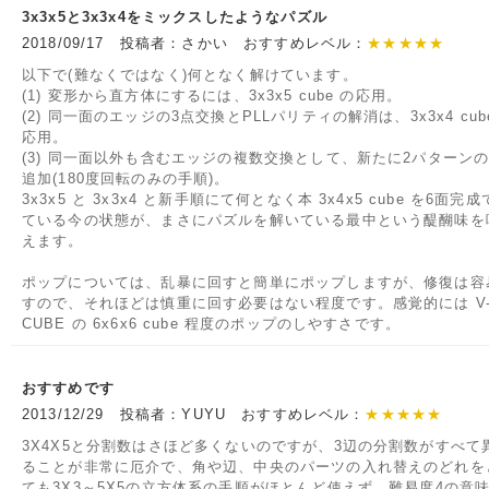
3x3x5と3x3x4をミックスしたようなパズル
2018/09/17 投稿者：さかい おすすめレベル：
★★★★★
以下で(難なくではなく)何となく解けています。
(1) 変形から直方体にするには、3x3x5 cube の応用。
(2) 同一面のエッジの3点交換とPLLパリティの解消は、3x3x4 cub
応用。
(3) 同一面以外も含むエッジの複数交換として、新たに2パターン
追加(180度回転のみの手順)。
3x3x5 と 3x3x4 と新手順にて何となく本 3x4x5 cube を6面完
ている今の状態が、まさにパズルを解いている最中という醍醐味を
えます。
ポップについては、乱暴に回すと簡単にポップしますが、修復は容
すので、それほどは慎重に回す必要はない程度です。感覚的には V
CUBE の 6x6x6 cube 程度のポップのしやすさです。
おすすめです
2013/12/29 投稿者：YUYU おすすめレベル：
★★★★★
3X4X5と分割数はさほど多くないのですが、3辺の分割数がすべて
ることが非常に厄介で、角や辺、中央のパーツの入れ替えのどれを
ても3X3～5X5の立方体系の手順がほとんど使えず、難易度4の意