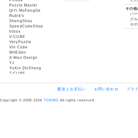
Puzzle Master
その他
QiYi MoFangGe
パ
Rubik's
グ
ShengShou
そ
SpeedCubeShop
tribox
V-CUBE
VeryPuzzle
Vin Cube
WitEden
X-Man Design
YJ
YuXin ZhiSheng
Z-CUBE
配送とお支払い
お問い合わせ
プラ
Copyright © 2008-2026
TORIBO
All rights reserved.