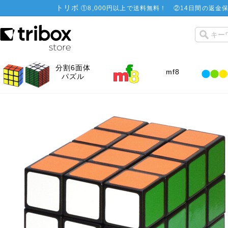
トリボ
①
8,000円以上で送料無料！
②
14日間の返金保
分割6面体
mf8
パズル