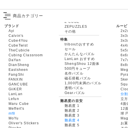
商品カテゴリー
ブランド
ルービ
ZEPUZZLES
Ayi
2x2
その他
Calvin's
3x3
特集
Cube4You
3x
triboxのおすすめ
CubeTwist
4x4
セール
TheCubicle
5x5
かんたんなパズル
Cubing Classroom
6x6
LanLan おすすめ
DaYan
7x7
ShengShou 12面体
DianSheng
8x8
500円キューブ
Eastsheen
Meg
名作パズル
FangShi
Pyr
磁石搭載パズル
FANXIN
Ske
1,000円未満のパズル
GANCUBE
Squ
透明パズル
GiiKER
Clo
Gearパズル
LanLan
分割
Lefun
立
難易度の目安
Maru Cube
4面
難易度 1
Meffert's
12
難易度 2
mf8
球 
難易度 3
MoYu
Mag
難易度 4
Oliver's Stickers
お菓
難易度 5
Picube
そ