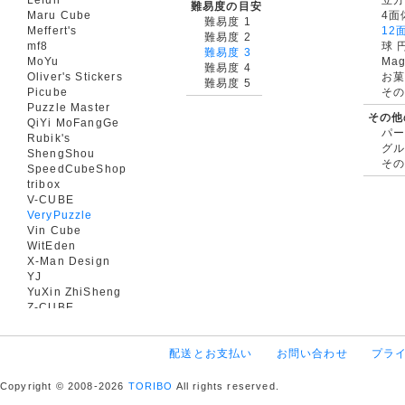
難易度の目安
Maru Cube
4面
難易度 1
Meffert's
12
難易度 2
mf8
球 
難易度 3
MoYu
Mag
難易度 4
Oliver's Stickers
お菓
難易度 5
Picube
そ
Puzzle Master
その他
QiYi MoFangGe
パ
Rubik's
グ
ShengShou
そ
SpeedCubeShop
tribox
V-CUBE
VeryPuzzle
Vin Cube
WitEden
X-Man Design
YJ
YuXin ZhiSheng
Z-CUBE
配送とお支払い
お問い合わせ
プラ
Copyright © 2008-2026
TORIBO
All rights reserved.