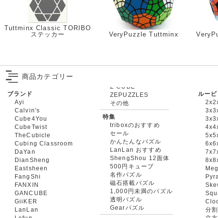
Tuttminx Classic TORIBO
ステッカー
VeryPuzzle Tuttminx
VeryPu
商品カテゴリー
ブランド
ルービ
ZEPUZZLES
Ayi
2x2
その他
Calvin's
3x3
特集
Cube4You
3x
triboxのおすすめ
CubeTwist
4x4
セール
TheCubicle
5x5
かんたんなパズル
Cubing Classroom
6x6
LanLan おすすめ
DaYan
7x7
ShengShou 12面体
DianSheng
8x8
500円キューブ
Eastsheen
Meg
名作パズル
FangShi
Pyr
磁石搭載パズル
FANXIN
Ske
1,000円未満のパズル
GANCUBE
Squ
透明パズル
GiiKER
Clo
Gearパズル
LanLan
分割
Lefun
立