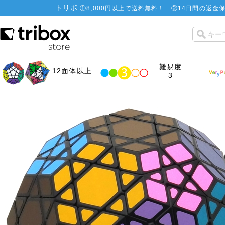
トリボ
①
8,000円以上で送料無料！
②
14日間の返金保
難易度
12面体以上
3